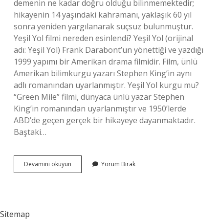
demenin ne kadar doğru olduğu bilinmemektedir;
hikayenin 14 yaşındaki kahramanı, yaklaşık 60 yıl
sonra yeniden yargılanarak suçsuz bulunmuştur.
Yeşil Yol filmi nereden esinlendi? Yeşil Yol (orijinal
adı: Yeşil Yol) Frank Darabont’un yönettiği ve yazdığı
1999 yapımı bir Amerikan drama filmidir. Film, ünlü
Amerikan bilimkurgu yazarı Stephen King’in aynı
adlı romanından uyarlanmıştır. Yeşil Yol kurgu mu?
“Green Mile” filmi, dünyaca ünlü yazar Stephen
King’in romanından uyarlanmıştır ve 1950’lerde
ABD’de geçen gerçek bir hikayeye dayanmaktadır.
Baştaki…
Yeşil
Devamını okuyun
Yorum Bırak
Yol
Gerçek
Bir
Hikaye
Mi
Sitemap