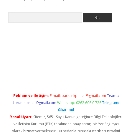
Arama
ino
Reklam ve İletişim:
E-mail:
backlinkpaneli@gmail.com
Teams:
forumhizmeti@gmail.com
Whatsapp: 0262 606 0 726
Telegram:
@karabul
Yasal Uyarı:
Sitemiz, 5651 Sayılı Kanun gereğince Bilgi Teknolojileri
ve İletişim Kurumu (BTK) tarafından onaylanmış bir Yer Sağlayıcı
olarak hizmet vermektedir. Bu nedenle, sitedeki içerikleri proaktif