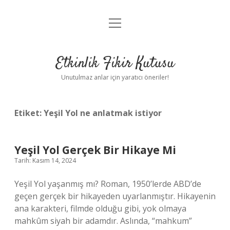
menüyü
Anasayfa
aç
Gizlilik Politikası
Etkinlik Fikir Kutusu
Yasal Uyarı
Unutulmaz anlar için yaratıcı öneriler!
Hakkımızda
Etiket:
Yeşil Yol ne anlatmak istiyor
Yeşil Yol Gerçek Bir Hikaye Mi
Tarih: Kasım 14, 2024
Yeşil Yol yaşanmış mı? Roman, 1950’lerde ABD’de
geçen gerçek bir hikayeden uyarlanmıştır. Hikayenin
ana karakteri, filmde olduğu gibi, yok olmaya
mahkûm siyah bir adamdır. Aslında, “mahkum”