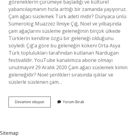
göreneklerin çürümeye başladığı ve kültürel
yabancılaşmanın hızla arttığı bir zamanda yaşıyoruz.
Çam ağacı süslemek Türk adeti midir? Dünyaca ünlü
Sümerolog Muazzez İlmiye Çığ, Noel ve yılbaşında
çam ağaçlarını süsleme geleneğinin birçok ülkede
Türklerin kendine özgü bir geleneği olduğunu
söyledi. Çığ’a göre bu geleneğin kökeni Orta Asya
Türk toplulukları tarafından kutlanan Nardugan
festivalidir. YouTube kanalımıza abone olmayı
unutmayın! 29 Aralık 2020 Çam ağacı süslemek kimin
geleneğidir? Noel şenlikleri sırasında ışıklar ve
süslerle süslenen çam…
Çam
Devamını okuyun
Yorum Bırak
Ağacı
Süslemek
Caiz
Midir
Sitemap