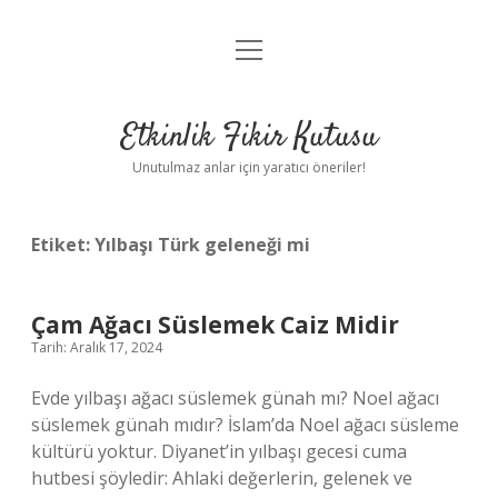
menüyü
Anasayfa
aç
Gizlilik Politikası
Etkinlik Fikir Kutusu
Yasal Uyarı
Unutulmaz anlar için yaratıcı öneriler!
Hakkımızda
Etiket:
Yılbaşı Türk geleneği mi
Çam Ağacı Süslemek Caiz Midir
Tarih: Aralık 17, 2024
Evde yılbaşı ağacı süslemek günah mı? Noel ağacı
süslemek günah mıdır? İslam’da Noel ağacı süsleme
kültürü yoktur. Diyanet’in yılbaşı gecesi cuma
hutbesi şöyledir: Ahlaki değerlerin, gelenek ve