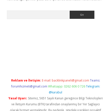
Arama
sino
Reklam ve İletişim:
E-mail:
backlinkpaneli@gmail.com
Teams:
forumhizmeti@gmail.com
Whatsapp: 0262 606 0 726
Telegram:
@karabul
Yasal Uyarı:
Sitemiz, 5651 Sayılı Kanun gereğince Bilgi Teknolojileri
ve İletişim Kurumu (BTK) tarafından onaylanmış bir Yer Sağlayıcı
olarak hizmet vermektedir. Bu nedenle, sitedeki içerikleri proaktif