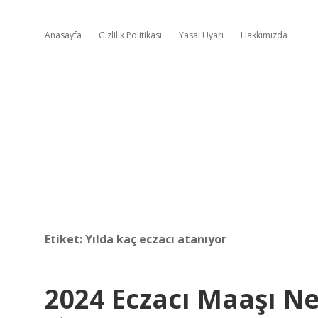
Anasayfa
Gizlilik Politikası
Yasal Uyarı
Hakkımızda
Etiket:
Yılda kaç eczacı atanıyor
2024 Eczacı Maaşı N