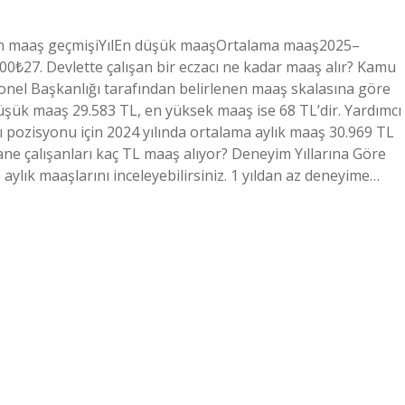
 için maaş geçmişiYılEn düşük maaşOrtalama maaş2025–
27. Devlette çalışan bir eczacı ne kadar maaş alır? Kamu
sonel Başkanlığı tarafından belirlenen maaş skalasına göre
üşük maaş 29.583 TL, en yüksek maaş ise 68 TL’dir. Yardımcı
ı pozisyonu için 2024 yılında ortalama aylık maaş 30.969 TL
ane çalışanları kaç TL maaş alıyor? Deneyim Yıllarına Göre
ylık maaşlarını inceleyebilirsiniz. 1 yıldan az deneyime…