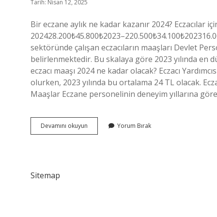
Tarih: Nisan 12, 2025
Bir eczane aylık ne kadar kazanır 2024? Eczacılar
202428.200₺45.800₺2023–220.500₺34.100₺202316.000₺
sektöründe çalışan eczacıların maaşları Devlet Per
belirlenmektedir. Bu skalaya göre 2023 yılında en d
eczacı maaşı 2024 ne kadar olacak? Eczacı Yardımcıs
olurken, 2023 yılında bu ortalama 24 TL olacak. Ecz
Maaşlar Eczane personelinin deneyim yıllarına göre a
2024
Devamını okuyun
Yorum Bırak
Eczacı
Maaşı
Ne
Kadar
Sitemap