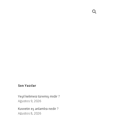
Sidebar
Son Yazılar
vdcasino
Yeşil kelimesi türemiş midir ?
Ağustos 9, 2026
Kuvvetin eş anlamlısı nedir ?
Ağustos 8, 2026