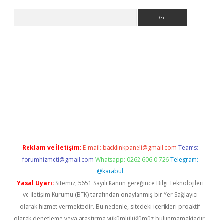
Arama
ino
Reklam ve İletişim:
E-mail:
backlinkpaneli@gmail.com
Teams:
forumhizmeti@gmail.com
Whatsapp: 0262 606 0 726
Telegram:
@karabul
Yasal Uyarı:
Sitemiz, 5651 Sayılı Kanun gereğince Bilgi Teknolojileri
ve İletişim Kurumu (BTK) tarafından onaylanmış bir Yer Sağlayıcı
olarak hizmet vermektedir. Bu nedenle, sitedeki içerikleri proaktif
olarak denetleme veya araştırma yükümlülüğümüz bulunmamaktadır.