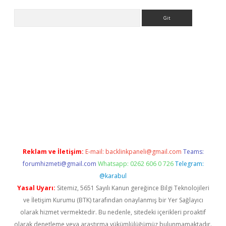
Arama
o
Reklam ve İletişim:
E-mail:
backlinkpaneli@gmail.com
Teams:
forumhizmeti@gmail.com
Whatsapp: 0262 606 0 726
Telegram:
@karabul
Yasal Uyarı:
Sitemiz, 5651 Sayılı Kanun gereğince Bilgi Teknolojileri
ve İletişim Kurumu (BTK) tarafından onaylanmış bir Yer Sağlayıcı
olarak hizmet vermektedir. Bu nedenle, sitedeki içerikleri proaktif
olarak denetleme veya araştırma yükümlülüğümüz bulunmamaktadır.