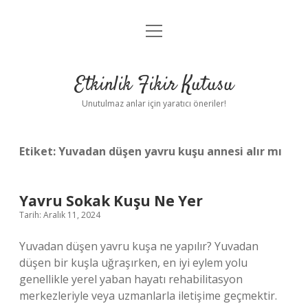
menüyü
Anasayfa
aç
Gizlilik Politikası
Etkinlik Fikir Kutusu
Yasal Uyarı
Unutulmaz anlar için yaratıcı öneriler!
Hakkımızda
Etiket:
Yuvadan düşen yavru kuşu annesi alır mı
Yavru Sokak Kuşu Ne Yer
Tarih: Aralık 11, 2024
Yuvadan düşen yavru kuşa ne yapılır? Yuvadan
düşen bir kuşla uğraşırken, en iyi eylem yolu
genellikle yerel yaban hayatı rehabilitasyon
merkezleriyle veya uzmanlarla iletişime geçmektir.