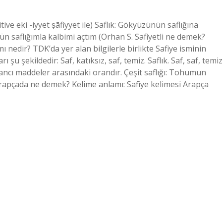
ün saflığımla kalbimi açtım (Orhan S. Safiyetli ne demek?
mı nedir? TDK’da yer alan bilgilerle birlikte Safiye isminin
şu şekildedir: Saf, katıksız, saf, temiz. Saflık. Saf, saf, temiz
yabancı maddeler arasındaki orandır. Çeşit saflığı: Tohumun
 Arapçada ne demek? Kelime anlamı: Safiye kelimesi Arapça