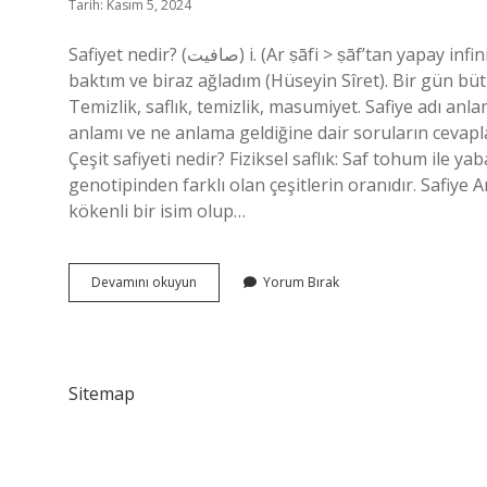
Tarih: Kasım 5, 2024
Safiyet nedir? (ﺻﺎﻓﻴﺖ) i. (Ar ṣāfі > ṣāf’tan yapay infinitive eki -iyyet ṣāfiyyet ile) Saflık: Gökyüzünün saflığına
baktım ve biraz ağladım (Hüseyin Sîret). Bir gün büt
Temizlik, saflık, temizlik, masumiyet. Safiye adı anla
anlamı ve ne anlama geldiğine dair soruların cevapları 
Çeşit safiyeti nedir? Fiziksel saflık: Saf tohum ile 
genotipinden farklı olan çeşitlerin oranıdır. Safiye
kökenli bir isim olup…
Safiyyet
Devamını okuyun
Yorum Bırak
Ne
Demek
Sitemap