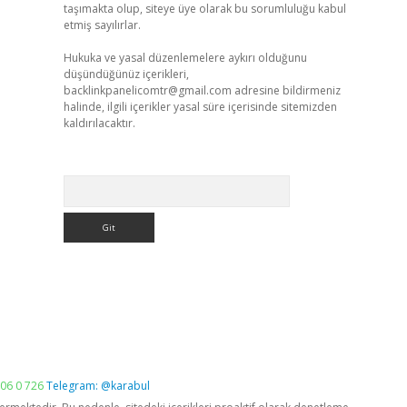
taşımakta olup, siteye üye olarak bu sorumluluğu kabul
etmiş sayılırlar.
Hukuka ve yasal düzenlemelere aykırı olduğunu
düşündüğünüz içerikleri,
backlinkpanelicomtr@gmail.com
adresine bildirmeniz
halinde, ilgili içerikler yasal süre içerisinde sitemizden
kaldırılacaktır.
Arama
06 0 726
Telegram: @karabul