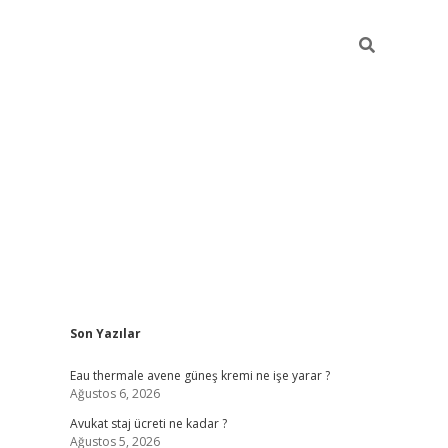
Sidebar
Son Yazılar
vdcasino
Eau thermale avene güneş kremi ne işe yarar ?
Ağustos 6, 2026
Avukat staj ücreti ne kadar ?
Ağustos 5, 2026