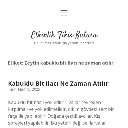
menüyü
Anasayfa
aç
Gizlilik Politikası
Etkinlik Fikir Kutusu
Yasal Uyarı
Unutulmaz anlar için yaratıcı öneriler!
Hakkımızda
Etiket:
Zeytin kabuklu bit ilacı ne zaman atılır
Kabuklu Bit Ilacı Ne Zaman Atılır
Tarih: Mart 15, 2025
Kabuklu bit nasıl yok edilir? Dallar çevreden
kırpılmalı ve yok edilmelidir, dikim gövdesi sert bir
fırça ile yapılabilir. Doğada çeşitli avcılar. Kış
spreyleri yapılabilir. Bu yeterli değilse, larvalar