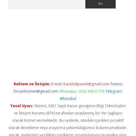
Arama
ino
Reklam ve İletişim:
E-mail:
backlinkpaneli@gmail.com
Teams:
forumhizmeti@gmail.com
Whatsapp: 0262 606 0 726
Telegram:
@karabul
Yasal Uyarı:
Sitemiz, 5651 Sayılı Kanun gereğince Bilgi Teknolojileri
ve İletişim Kurumu (BTK) tarafından onaylanmış bir Yer Sağlayıcı
olarak hizmet vermektedir. Bu nedenle, sitedeki içerikleri proaktif
olarak denetleme veya araştırma yükümlülüğümüz bulunmamaktadır.
Ancak, üyelerimiz yazdıkları içeriklerin sorumluluğunu taşımakta olup,