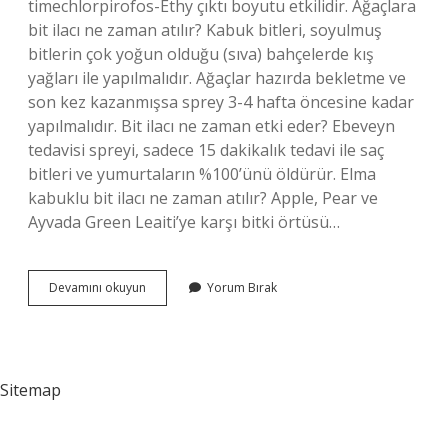
timechlorpirofos-Ethy çıktı boyutu etkilidir. Ağaçlara
bit ilacı ne zaman atılır? Kabuk bitleri, soyulmuş
bitlerin çok yoğun olduğu (sıva) bahçelerde kış
yağları ile yapılmalıdır. Ağaçlar hazırda bekletme ve
son kez kazanmışsa sprey 3-4 hafta öncesine kadar
yapılmalıdır. Bit ilacı ne zaman etki eder? Ebeveyn
tedavisi spreyi, sadece 15 dakikalık tedavi ile saç
bitleri ve yumurtaların %100’ünü öldürür. Elma
kabuklu bit ilacı ne zaman atılır? Apple, Pear ve
Ayvada Green Leaiti’ye karşı bitki örtüsü…
Kabuklu
Devamını okuyun
Yorum Bırak
Bit
Ilacı
Ne
Zaman
Atılır
Sitemap