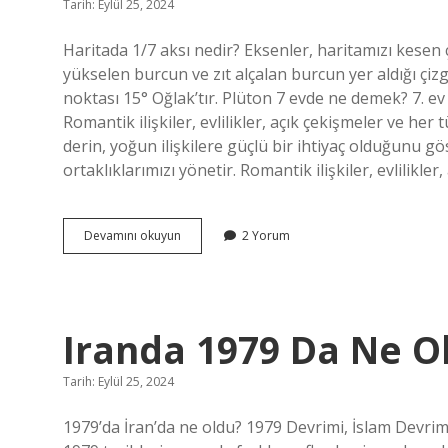
Tarih: Eylül 25, 2024
Haritada 1/7 aksı nedir? Eksenler, haritamızı kesen çizg
yükselen burcun ve zıt alçalan burcun yer aldığı çizg
noktası 15° Oğlak’tır. Plüton 7 evde ne demek? 7. ev –
Romantik ilişkiler, evlilikler, açık çekişmeler ve her t
derin, yoğun ilişkilere güçlü bir ihtiyaç olduğunu gös
ortaklıklarımızı yönetir. Romantik ilişkiler, evlilikle
1
Devamını okuyun
2 Yorum
7
Aksı
Ne
Demek
Iranda 1979 Da Ne O
Tarih: Eylül 25, 2024
1979’da İran’da ne oldu? 1979 Devrimi, İslam Devrimi