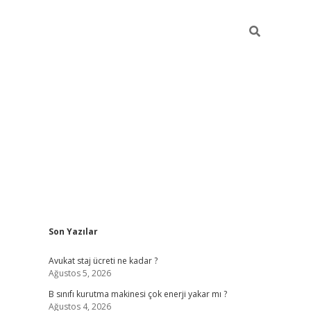
Sidebar
Son Yazılar
vdcasino
Avukat staj ücreti ne kadar ?
Ağustos 5, 2026
B sınıfı kurutma makinesi çok enerji yakar mı ?
Ağustos 4, 2026