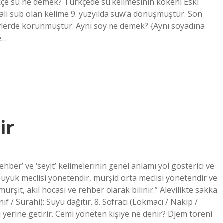
kçe su ne demek? Türkçede su kelimesinin kökeni Eski
hali sub olan kelime 9. yüzyılda suw’a dönüşmüştür. Son
ürevlerde korunmuştur. Aynı soy ne demek? {Aynı soyadına
e…
ir
rehber’ ve ‘seyit’ kelimelerinin genel anlamı yol gösterici ve
 büyük meclisi yönetendir, mürşid orta meclisi yönetendir ve
ürşit, akıl hocası ve rehber olarak bilinir.” Alevilikte sakka
nıf / Sürahi): Suyu dağıtır. 8. Sofracı (Lokmacı / Nakip /
 yerine getirir. Cemi yöneten kişiye ne denir? Djem töreni