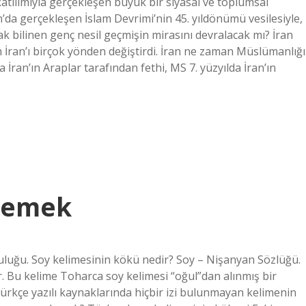
n katılımıyla gerçekleşen büyük bir siyasal ve toplumsal
n’da gerçekleşen İslam Devrimi’nin 45. yıldönümü vesilesiyle,
k bilinen genç nesil geçmişin mirasını devralacak mı? İran
 İran’ı birçok yönden değiştirdi. İran ne zaman Müslümanlığı
 İran’ın Araplar tarafından fethi, MS 7. yüzyılda İran’ın
 Demek
uluğu. Soy kelimesinin kökü nedir? Soy – Nişanyan Sözlüğü.
r. Bu kelime Toharca soy kelimesi “oğul”dan alınmış bir
 Türkçe yazılı kaynaklarında hiçbir izi bulunmayan kelimenin