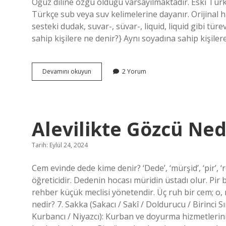
Oğuz diline özgü olduğu varsayılmaktadır. Eski Tür
Türkçe sub veya suv kelimelerine dayanır. Orijinal 
sesteki dudak, suvar-, süvar-, liquid, liquid gibi t
sahip kişilere ne denir?} Aynı soyadına sahip kişiler
Eski
Devamını okuyun
2 Yorum
Türkçe
Soy
Ne
Demek
Alevilikte Gözcü Ned
Tarih: Eylül 24, 2024
Cem evinde dede kime denir? ‘Dede’, ‘mürşid’, ‘pir’, ‘
öğreticidir. Dedenin hocası müridin üstadı olur. Pir
rehber küçük meclisi yönetendir. Üç ruh bir cem; o, m
nedir? 7. Sakka (Sakacı / Sakî / Doldurucu / Birinci Sı
Kurbancı / Niyazcı): Kurban ve doyurma hizmetlerini