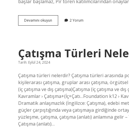
başlar başlamaz, Pir tören katılımcılarından onaylar
Alevilikte
Devamını okuyun
2 Yorum
Gözcü
Nedir
Çatışma Türleri Nele
Tarih: Eylül 24, 2024
Çatışma türleri nelerdir? Çatışma türleri arasında p
kişilerarası çatışma, gruplar arası çatışma, örgütsel
(iç çatışma ve dış çatışma)Çatışma (iç çatışma ve dı
Kavramlar › Çatışma+(İç+Çatı…Foundation k12 › Kavr
Dramatik anlaşmazlık (İngilizce: Çatışma), edebi me
güçler çarpıştığında veya çatışmaya girdiğinde ortay
yüzleşme, çatışma, çatışma (anlatı) anlamına gelir – 
Çatışma (anlatı)…