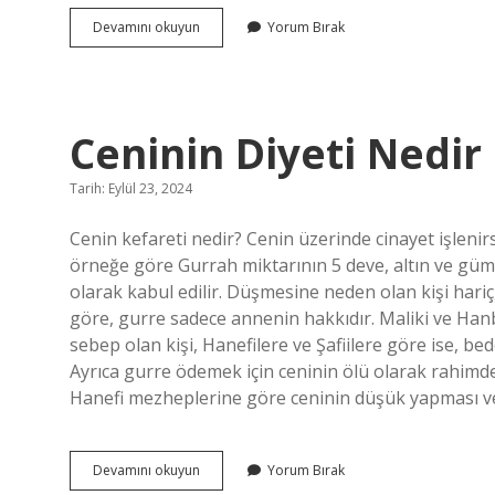
Muhabbet
Devamını okuyun
Yorum Bırak
Kuşu
Hangi
Ülkenin
Ceninin Diyeti Nedir
Tarih: Eylül 23, 2024
Cenin kefareti nedir? Cenin üzerinde cinayet işlenir
örneğe göre Gurrah miktarının 5 deve, altın ve güm
olarak kabul edilir. Düşmesine neden olan kişi hariç, 
göre, gurre sadece annenin hakkıdır. Maliki ve Han
sebep olan kişi, Hanefilere ve Şafiilere göre ise, be
Ayrıca gurre ödemek için ceninin ölü olarak rahimde
Hanefi mezheplerine göre ceninin düşük yapması 
Ceninin
Devamını okuyun
Yorum Bırak
Diyeti