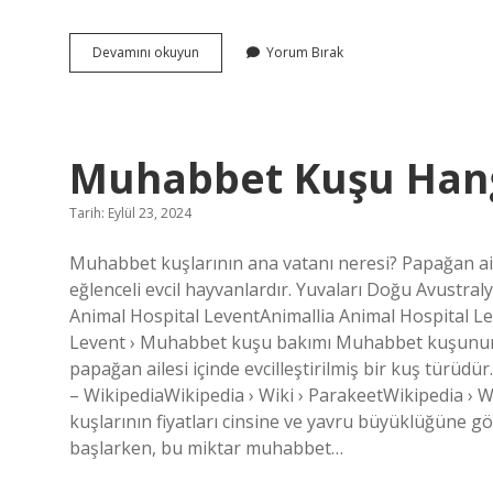
Çatışma
Devamını okuyun
Yorum Bırak
Türleri
Nelerdir
Edebiyatta
Muhabbet Kuşu Hang
Tarih: Eylül 23, 2024
Muhabbet kuşlarının ana vatanı neresi? Papağan a
eğlenceli evcil hayvanlardır. Yuvaları Doğu Avustraly
Animal Hospital LeventAnimallia Animal Hospital L
Levent › Muhabbet kuşu bakımı Muhabbet kuşunun 
papağan ailesi içinde evcilleştirilmiş bir kuş türüdü
– ​​WikipediaWikipedia › Wiki › ParakeetWikipedia 
kuşlarının fiyatları cinsine ve yavru büyüklüğüne 
başlarken, bu miktar muhabbet…