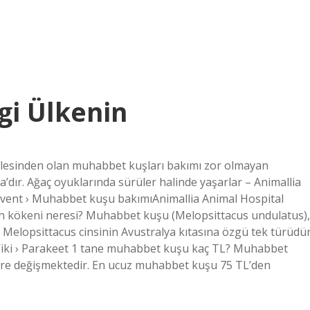
i Ülkenin
ilesinden olan muhabbet kuşları bakımı zor olmayan
a’dır. Ağaç oyuklarında sürüler halinde yaşarlar – Animallia
event › Muhabbet kuşu bakımıAnimallia Animal Hospital
kökeni neresi? Muhabbet kuşu (Melopsittacus undulatus),
r. Melopsittacus cinsinin Avustralya kıtasına özgü tek türüdü
› Wiki › Parakeet 1 tane muhabbet kuşu kaç TL? Muhabbet
göre değişmektedir. En ucuz muhabbet kuşu 75 TL’den