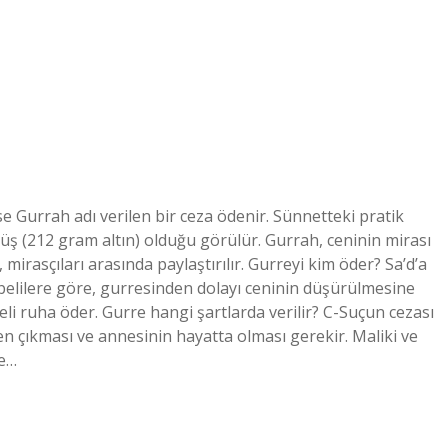
se Gurrah adı verilen bir ceza ödenir. Sünnetteki pratik
üş (212 gram altın) olduğu görülür. Gurrah, ceninin mirası
mirasçıları arasında paylaştırılır. Gurreyi kim öder? Sa’d’a
belilere göre, gurresinden dolayı ceninin düşürülmesine
deli ruha öder. Gurre hangi şartlarda verilir? C-Suçun cezası
n çıkması ve annesinin hayatta olması gerekir. Maliki ve
ve…