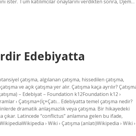
ını ister. Tüm katılımcılar onaylarını verdikten sonra, Djem…
rdir Edebiyatta
otansiyel çatışma, algılanan çatışma, hissedilen çatışma,
 çatışma ve açık çatışma yer alır. Çatışma kaça ayrılır? Çatışm
ş çatışma) – Edebiyat – Foundation k12Foundation k12 ›
amlar › Çatışma+(İç+Çatı… Edebiyatta temel çatışma nedir?
tinlerde dramatik anlaşmazlık veya çatışma. Bir hikayedeki
a çıkar. Latincede “conflictus” anlamına gelen bu ifade,
WikipediaWikipedia › Wiki › Çatışma (anlatı)Wikipedia › Wiki ›