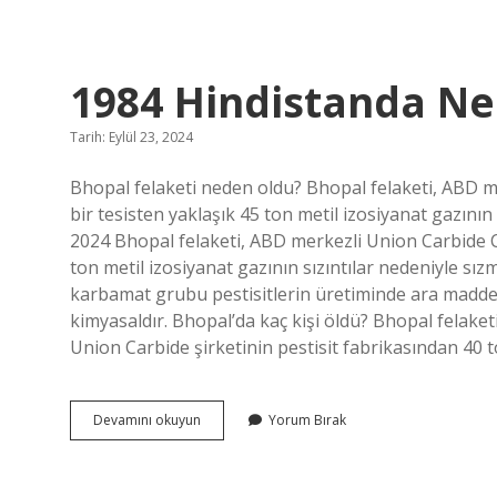
Nedir
1984 Hindistanda Ne
Tarih: Eylül 23, 2024
Bhopal felaketi neden oldu? Bhopal felaketi, ABD m
bir tesisten yaklaşık 45 ton metil izosiyanat gazını
2024 Bhopal felaketi, ABD merkezli Union Carbide Co
ton metil izosiyanat gazının sızıntılar nedeniyle sız
karbamat grubu pestisitlerin üretiminde ara madde
kimyasaldır. Bhopal’da kaç kişi öldü? Bhopal felaketi
Union Carbide şirketinin pestisit fabrikasından 40 
1984
Devamını okuyun
Yorum Bırak
Hindistanda
Ne
Oldu