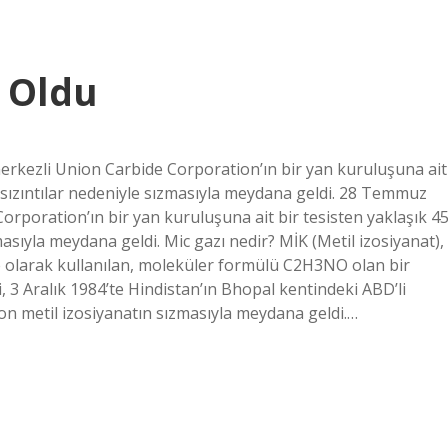
 Oldu
erkezli Union Carbide Corporation’ın bir yan kuruluşuna ait
n sızıntılar nedeniyle sızmasıyla meydana geldi. 28 Temmuz
rporation’ın bir yan kuruluşuna ait bir tesisten yaklaşık 4
masıyla meydana geldi. Mic gazı nedir? MİK (Metil izosiyanat),
 olarak kullanılan, moleküler formülü C2H3NO olan bir
, 3 Aralık 1984’te Hindistan’ın Bhopal kentindeki ABD’li
ton metil izosiyanatın sızmasıyla meydana geldi.…