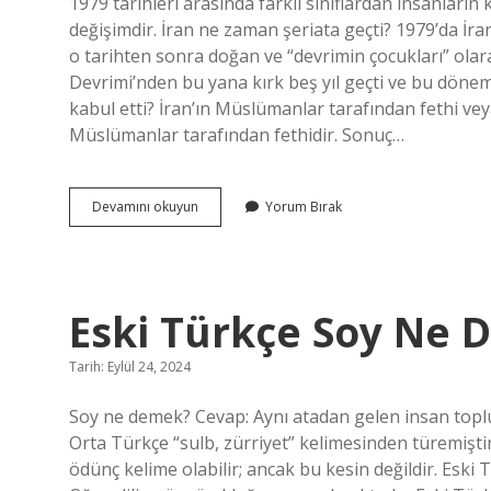
1979 tarihleri ​​arasında farklı sınıflardan insanları
değişimdir. İran ne zaman şeriata geçti? 1979’da İra
o tarihten sonra doğan ve “devrimin çocukları” olara
Devrimi’nden bu yana kırk beş yıl geçti ve bu dönem
kabul etti? İran’ın Müslümanlar tarafından fethi veya
Müslümanlar tarafından fethidir. Sonuç…
Iranda
Devamını okuyun
Yorum Bırak
1979
Da
Ne
Oldu
Eski Türkçe Soy Ne
Tarih: Eylül 24, 2024
Soy ne demek? Cevap: Aynı atadan gelen insan topl
Orta Türkçe “sulb, zürriyet” kelimesinden türemişti
ödünç kelime olabilir; ancak bu kesin değildir. Eski