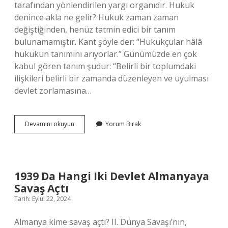
tarafından yönlendirilen yargı organıdır. Hukuk
denince akla ne gelir? Hukuk zaman zaman
değiştiğinden, henüz tatmin edici bir tanım
bulunamamıştır. Kant şöyle der: “Hukukçular hâlâ
hukukun tanımını arıyorlar.” Günümüzde en çok
kabul gören tanım şudur: “Belirli bir toplumdaki
ilişkileri belirli bir zamanda düzenleyen ve uyulması
devlet zorlamasına…
Hakim
Devamını okuyun
Yorum Bırak
Denince
Akla
Ne
Gelir
1939 Da Hangi Iki Devlet Almanyaya
Savaş Açtı
Tarih: Eylül 22, 2024
Almanya kime savaş açtı? II. Dünya Savaşı’nın,