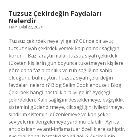
Devlet
Almanyaya
Tuzsuz Çekirdeğin Faydaları
Savaş
Nelerdir
Açtı
Tarih: Eylül 22, 2024
Tuzsuz çekirdek neye iyi gelir? Günde bir avuç
tuzsuz siyah çekirdek yemek kalp damar sağlığını
korur. – Bazı araştırmalar tuzsuz siyah çekirdek
tüketen kişilerin gün boyunca tüketmeyen kişilere
göre daha fazla canlılık ve ruh sağlığına sahip
olduğunu bulmuştur. Tuzsuz siyah çekirdeğin
faydaları nelerdir? Blog Selim Cookiehouse › Blog
Çekirdek hangi hastalıklara iyi gelir? Ayçiçeği
çekirdekleri; Kalp sağlığını desteklemeye, bağışıklık
sistemini güçlendirmeye, cilt sağlığını iyileştirmeye,
sindirim sistemini düzenlemeye ve kan şekeri
seviyelerini dengelemeye yardımcı olabilir. Ayrıca
antioksidan ve anti-inflamatuar özelliklere sahiptir.
Ayçiçeği hangi hastalıklara iyi gelir? Ayçiçeğinin