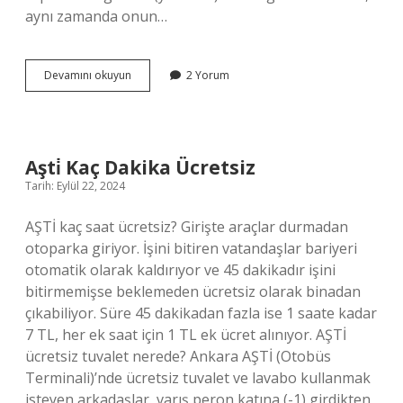
aynı zamanda onun…
Ideolojinin
Devamını okuyun
2 Yorum
Kurucusu
Kimdir
Aşti̇ Kaç Dakika Ücretsiz
Tarih: Eylül 22, 2024
AŞTİ kaç saat ücretsiz? Girişte araçlar durmadan
otoparka giriyor. İşini bitiren vatandaşlar bariyeri
otomatik olarak kaldırıyor ve 45 dakikadır işini
bitirmemişse beklemeden ücretsiz olarak binadan
çıkabiliyor. Süre 45 dakikadan fazla ise 1 saate kadar
7 TL, her ek saat için 1 TL ek ücret alınıyor. AŞTİ
ücretsiz tuvalet nerede? Ankara AŞTİ (Otobüs
Terminali)’nde ücretsiz tuvalet ve lavabo kullanmak
isteyen arkadaşlar, varış peron katına (-1) girdikten