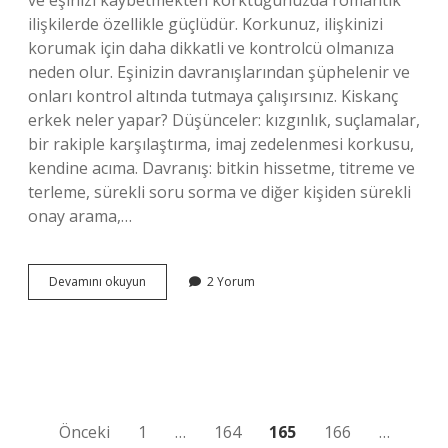
ve eşinizi kaybetmekten korktuğunuzda romantik
ilişkilerde özellikle güçlüdür. Korkunuz, ilişkinizi
korumak için daha dikkatli ve kontrolcü olmanıza
neden olur. Eşinizin davranışlarından şüphelenir ve
onları kontrol altında tutmaya çalışırsınız. Kiskanç
erkek neler yapar? Düşünceler: kızgınlık, suçlamalar,
bir rakiple karşılaştırma, imaj zedelenmesi korkusu,
kendine acıma. Davranış: bitkin hissetme, titreme ve
terleme, sürekli soru sorma ve diğer kişiden sürekli
onay arama,…
Erkek
Devamını okuyun
2 Yorum
Sevdiği
Kızı
Kıskanır
Mı
Yazı
Önceki
1
…
164
165
166
…