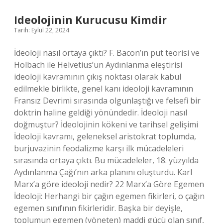
Neden
Olur
Ideolojinin Kurucusu Kimdir
Tarih: Eylül 22, 2024
İdeoloji nasıl ortaya çıktı? F. Bacon’ın put teorisi ve
Holbach ile Helvetius’un Aydınlanma eleştirisi
ideoloji kavramının çıkış noktası olarak kabul
edilmekle birlikte, genel kanı ideoloji kavramının
Fransız Devrimi sırasında olgunlaştığı ve felsefi bir
doktrin haline geldiği yönündedir. İdeoloji nasıl
doğmuştur? İdeolojinin kökeni ve tarihsel gelişimi
İdeoloji kavramı, geleneksel aristokrat toplumda,
burjuvazinin feodalizme karşı ilk mücadeleleri
sırasında ortaya çıktı. Bu mücadeleler, 18. yüzyılda
Aydınlanma Çağı’nın arka planını oluşturdu. Karl
Marx’a göre ideoloji nedir? 22 Marx’a Göre Egemen
İdeoloji: Herhangi bir çağın egemen fikirleri, o çağın
egemen sınıfının fikirleridir. Başka bir deyişle,
toplumun egemen (yöneten) maddi gücü olan sınıf,