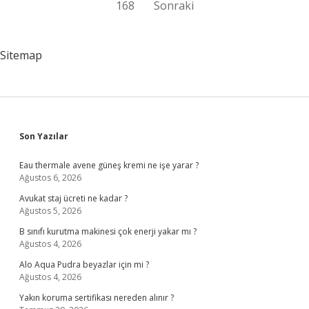
168
Sonraki
sayfalaması
Sitemap
Sidebar
Son Yazılar
Eau thermale avene güneş kremi ne işe yarar ?
Ağustos 6, 2026
Avukat staj ücreti ne kadar ?
Ağustos 5, 2026
B sınıfı kurutma makinesi çok enerji yakar mı ?
Ağustos 4, 2026
Alo Aqua Pudra beyazlar için mi ?
Ağustos 4, 2026
Yakın koruma sertifikası nereden alınır ?