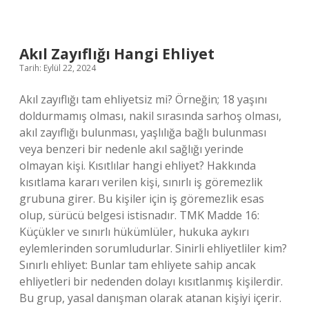
Üniversitesi
Diploma
Eki
Veriyor
Akıl Zayıflığı Hangi Ehliyet
Mu
Tarih: Eylül 22, 2024
Akıl zayıflığı tam ehliyetsiz mi? Örneğin; 18 yaşını
doldurmamış olması, nakil sırasında sarhoş olması,
akıl zayıflığı bulunması, yaşlılığa bağlı bulunması
veya benzeri bir nedenle akıl sağlığı yerinde
olmayan kişi. Kısıtlılar hangi ehliyet? Hakkında
kısıtlama kararı verilen kişi, sınırlı iş göremezlik
grubuna girer. Bu kişiler için iş göremezlik esas
olup, sürücü belgesi istisnadır. TMK Madde 16:
Küçükler ve sınırlı hükümlüler, hukuka aykırı
eylemlerinden sorumludurlar. Sinirli ehliyetliler kim?
Sınırlı ehliyet: Bunlar tam ehliyete sahip ancak
ehliyetleri bir nedenden dolayı kısıtlanmış kişilerdir.
Bu grup, yasal danışman olarak atanan kişiyi içerir.