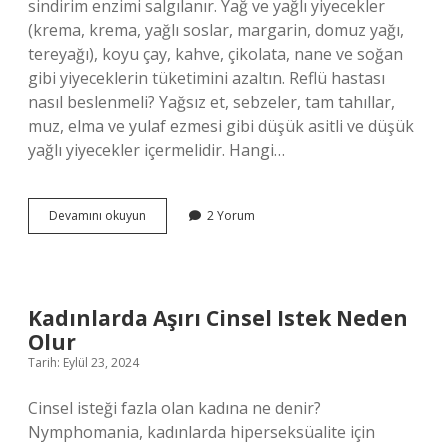
sindirim enzimi salgılanır. Yağ ve yağlı yiyecekler
(krema, krema, yağlı soslar, margarin, domuz yağı,
tereyağı), koyu çay, kahve, çikolata, nane ve soğan
gibi yiyeceklerin tüketimini azaltın. Reflü hastası
nasıl beslenmeli? Yağsız et, sebzeler, tam tahıllar,
muz, elma ve yulaf ezmesi gibi düşük asitli ve düşük
yağlı yiyecekler içermelidir. Hangi…
Reflüsü
Devamını okuyun
2 Yorum
Olanlar
Ne
Yememeli
Kadınlarda Aşırı Cinsel Istek Neden
Olur
Tarih: Eylül 23, 2024
Cinsel isteği fazla olan kadına ne denir?
Nymphomania, kadınlarda hiperseksüalite için