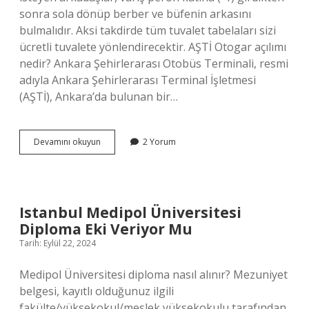
sonra sola dönüp berber ve büfenin arkasını
bulmalıdır. Aksi takdirde tüm tuvalet tabelaları sizi
ücretli tuvalete yönlendirecektir. AŞTİ Otogar açılımı
nedir? Ankara Şehirlerarası Otobüs Terminali, resmi
adıyla Ankara Şehirlerarası Terminal İşletmesi
(AŞTİ), Ankara’da bulunan bir…
Aşti̇
Devamını okuyun
2 Yorum
Kaç
Dakika
Ücretsiz
Istanbul Medipol Üniversitesi
Diploma Eki Veriyor Mu
Tarih: Eylül 22, 2024
Medipol Üniversitesi diploma nasıl alınır? Mezuniyet
belgesi, kayıtlı olduğunuz ilgili
fakülte/yüksekokul/meslek yüksekokulu tarafından