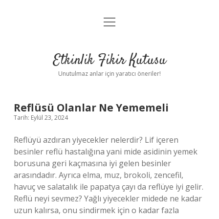
menüyü
Anasayfa
aç
Gizlilik Politikası
Etkinlik Fikir Kutusu
Yasal Uyarı
Unutulmaz anlar için yaratıcı öneriler!
Hakkımızda
Etkinlik
Reflüsü Olanlar Ne Yememeli
Tarih: Eylül 23, 2024
Fikir
Reflüyü azdıran yiyecekler nelerdir? Lif içeren
Kutusu
besinler reflü hastalığına yani mide asidinin yemek
borusuna geri kaçmasına iyi gelen besinler
Yazılar
arasındadır. Ayrıca elma, muz, brokoli, zencefil,
havuç ve salatalık ile papatya çayı da reflüye iyi gelir.
Reflü neyi sevmez? Yağlı yiyecekler midede ne kadar
uzun kalırsa, onu sindirmek için o kadar fazla