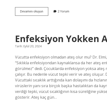
Çoklu
Devamını okuyun
2 Yorum
Ortam
Materyalleri
Nedir
Enfeksiyon Yokken 
Tarih: Eylül 20, 2024
Vücutta enfeksiyon olmadan ateş olur mu? Dr. Elmi
“Sıklıkla enfeksiyondan kaynaklansa da her ateş en
görülmez” dedi. Çocuklarda enfeksiyon yoksa ateş 
çalışır. Bu nedenle vücut tepki verir ve ateş oluşur. D
Vücuttaki sıcaklık arttığında kan dolaşımı da hızlanı
virüslerin yanı sıra birçok başka hastalıktan da ka
verdiği tepki, vücut sıcaklığının kısa süreliğine yü
gösterir. Ateş kaç gün…