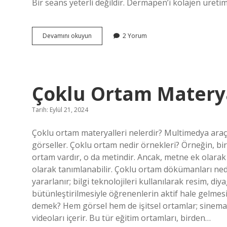
Bir seans yeterli değildir. Dermapen’i kolajen üretim
Dermapen
Devamını okuyun
2 Yorum
1
Hafta
Arayla
Yapılır
Mı
Çoklu Ortam Materya
Tarih: Eylül 21, 2024
Çoklu ortam materyalleri nelerdir? Multimedya araçl
görseller. Çoklu ortam nedir örnekleri? Örneğin, bir
ortam vardır, o da metindir. Ancak, metne ek olarak
olarak tanımlanabilir. Çoklu ortam dökümanları n
yararlanır; bilgi teknolojileri kullanılarak resim, di
bütünleştirilmesiyle öğrenenlerin aktif hale gelmes
demek? Hem görsel hem de işitsel ortamlar; sinema 
videoları içerir. Bu tür eğitim ortamları, birden…