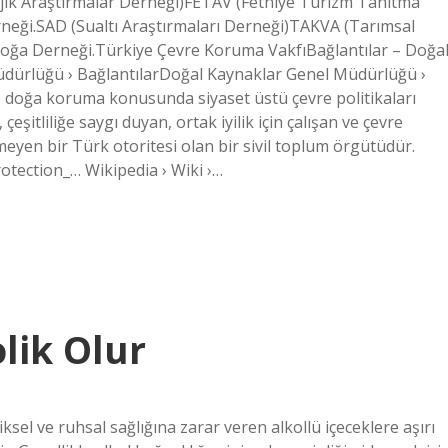
lojik Araştırmalar Derneği)FETAV (Fethiye Turizm Tanıtma
rneği.SAD (Sualtı Araştırmaları Derneği)TAKVA (Tarımsal
ğa Derneği.Türkiye Çevre Koruma VakfıBağlantılar – Doğa
ürlüğü › BağlantılarDoğal Kaynaklar Genel Müdürlüğü ›
e doğa koruma konusunda siyaset üstü çevre politikaları
çeşitliliğe saygı duyan, ortak iyilik için çalışan ve çevre
en bir Türk otoritesi olan bir sivil toplum örgütüdür.
tection_… Wikipedia › Wiki ›…
lik Olur
iksel ve ruhsal sağlığına zarar veren alkollü içeceklere aşırı