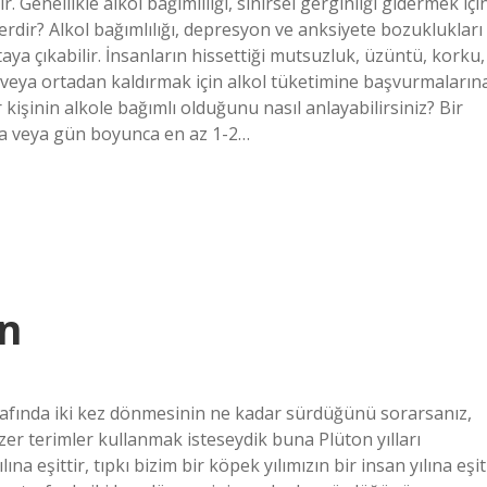
ir. Genellikle alkol bağımlılığı, sinirsel gerginliği gidermek içi
lerdir? Alkol bağımlılığı, depresyon ve anksiyete bozuklukları
taya çıkabilir. İnsanların hissettiği mutsuzluk, üzüntü, korku,
 veya ortadan kaldırmak için alkol tüketimine başvurmaların
r kişinin alkole bağımlı olduğunu nasıl anlayabilirsiniz? Bir
orsa veya gün boyunca en az 1-2…
ün
trafında iki kez dönmesinin ne kadar sürdüğünü sorarsanız,
nzer terimler kullanmak isteseydik buna Plüton yılları
ına eşittir, tıpkı bizim bir köpek yılımızın bir insan yılına eşit