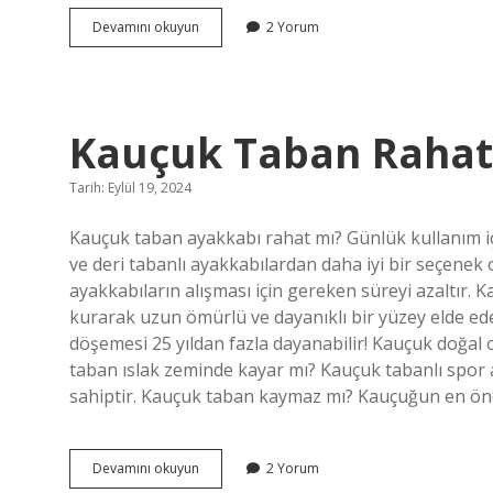
Enfeksiyon
Devamını okuyun
2 Yorum
Yokken
Ateş
Neden
Olur
Kauçuk Taban Rahat
Tarih: Eylül 19, 2024
Kauçuk taban ayakkabı rahat mı? Günlük kullanım iç
ve deri tabanlı ayakkabılardan daha iyi bir seçenek 
ayakkabıların alışması için gereken süreyi azaltır
kurarak uzun ömürlü ve dayanıklı bir yüzey elde ed
döşemesi 25 yıldan fazla dayanabilir! Kauçuk doğal
taban ıslak zeminde kayar mı? Kauçuk tabanlı spor a
sahiptir. Kauçuk taban kaymaz mı? Kauçuğun en öne
Kauçuk
Devamını okuyun
2 Yorum
Taban