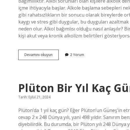
bağımlılıktır. Alkol sorunları olan kişilere alkolik den
içme ihtiyacıyla başlar. Alkole başlama sebepleri ne
gibi rahatsızlıkların bir sonucu olarak bireylerde or
kaygı ve stres gibi duygular, bu duyguları azaltmak
neden olur. Alkol bağımlısı olduğu nasıl anlaşılır? Bi
kişi akut veya kronik alkolizm belirtileri gösteriy
Bir
Devamını okuyun
2 Yorum
Insan
Neden
Alkolik
Olur
Plüton Bir Yıl Kaç G
Tarih: Eylül 21, 2024
Plüton’da 1 yıl kaç gün? Eğer Plüton’un Güneş’in e
cevap 2 x 248 Dünya yılı, yani 498 yıldır. Sanırım be
diyebilirdik. Bu durumda, bir Plüton yılı 248 Dünya yıl