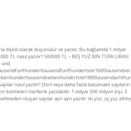
larla ilişkili olarak düşünülür ve yazılır. Bu bağlamda 1 milyar
00.000 TL nasıl yazılır? 500000 TL – BEŞ YÜZ BİN TÜRK LİRASI.
n und
sendfünfhunderttausendfünfhundertstel1600tausendsec
ebenhunderttausendsiebenhundertstel1800tausendachthu
yılar nasıl yazılır? Dört veya daha fazla basamaklı sayıların
 kelimeleri harflerle yazılabilir: 1 milyar 500 milyon kişi, 3
kelimeden oluşan sayılar ayrı ayrı yazılır: iki yüz, üç yüz altmı