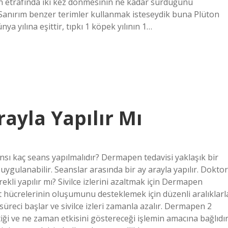
n etrafında iki kez dönmesinin ne kadar sürdüğünü
r. Sanırım benzer terimler kullanmak isteseydik buna Plüton
nya yılına eşittir, tıpkı 1 köpek yılının 1…
ayla Yapılır Mı
ı kaç seans yapılmalıdır? Dermapen tedavisi yaklaşık bir
uygulanabilir. Seanslar arasında bir ay arayla yapılır. Doktor
li yapılır mı? Sivilce izlerini azaltmak için Dermapen
ilt hücrelerinin oluşumunu desteklemek için düzenli aralıklarl
süreci başlar ve sivilce izleri zamanla azalır. Dermapen 2
iği ve ne zaman etkisini göstereceği işlemin amacına bağlıdır