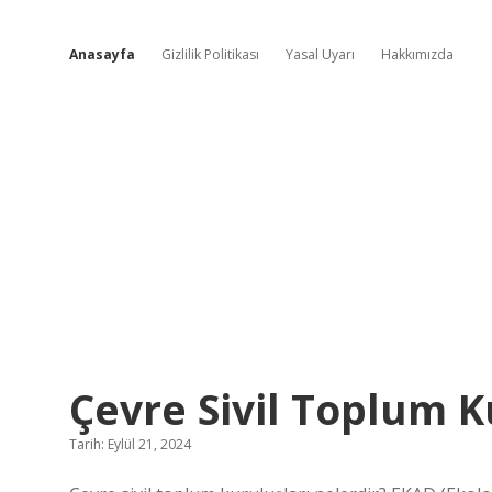
Anasayfa
Gizlilik Politikası
Yasal Uyarı
Hakkımızda
Etkinlik
Çevre Sivil Toplum 
Fikir
Tarih: Eylül 21, 2024
Kutusu