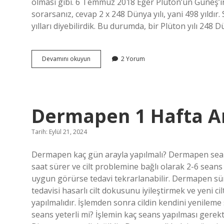
olması gibi. 6 Temmuz 2018 Eğer Plüton’un Güneş’i
sorarsanız, cevap 2 x 248 Dünya yılı, yani 498 yıldı
yılları diyebilirdik. Bu durumda, bir Plüton yılı 248 Dü
Plüton
Devamını okuyun
2 Yorum
Bir
Yıl
Kaç
Gün
Dermapen 1 Hafta Ar
Tarih: Eylül 21, 2024
Dermapen kaç gün arayla yapılmalı? Dermapen seans
saat sürer ve cilt problemine bağlı olarak 2-6 seans 
uygun görürse tedavi tekrarlanabilir. Dermapen sürek
tedavisi hasarlı cilt dokusunu iyileştirmek ve yeni c
yapılmalıdır. İşlemden sonra cildin kendini yenileme 
seans yeterli mi? İşlemin kaç seans yapılması gerekt