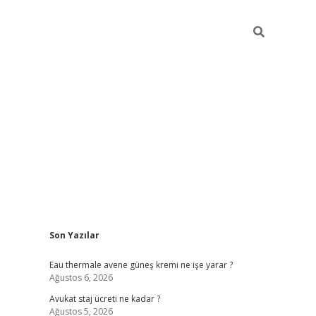
Sidebar
Son Yazılar
vdcasino
Eau thermale avene güneş kremi ne işe yarar ?
Ağustos 6, 2026
Avukat staj ücreti ne kadar ?
Ağustos 5, 2026