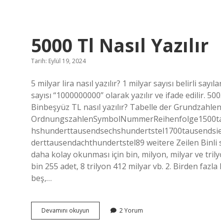
Rahat
Mı
5000 Tl Nasıl Yazılır
Tarih: Eylül 19, 2024
5 milyar lira nasıl yazılır? 1 milyar sayısı belirli sayı
sayısı “1000000000” olarak yazılır ve ifade edilir. 5
Binbeşyüz TL nasıl yazılır? Tabelle der Grundzahle
OrdnungszahlenSymbolNummerReihenfolge1500tau
hshunderttausendsechshundertstel1700tausendsi
derttausendachthundertstel89 weitere Zeilen Binli sa
daha kolay okunması için bin, milyon, milyar ve trilyon
bin 255 adet, 8 trilyon 412 milyar vb. 2. Birden fazla 
beş,…
5000
Devamını okuyun
2 Yorum
Tl