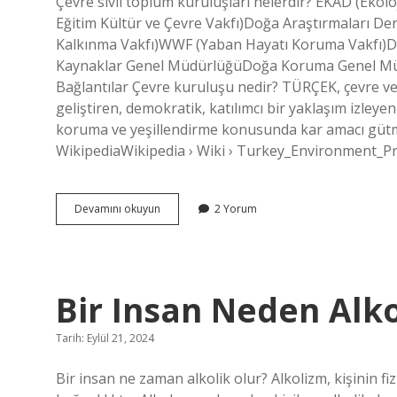
Çevre sivil toplum kuruluşları nelerdir? EKAD (Eko
Yazılar
Eğitim Kültür ve Çevre Vakfı)Doğa Araştırmaları De
Kalkınma Vakfı)WWF (Yaban Hayatı Koruma Vakfı)Do
Kaynaklar Genel MüdürlüğüDoğa Koruma Genel Müd
Bağlantılar Çevre kuruluşu nedir? TÜRÇEK, çevre v
geliştiren, demokratik, katılımcı bir yaklaşım izleyen, 
koruma ve yeşillendirme konusunda kar amacı gütmey
WikipediaWikipedia › Wiki › Turkey_Environment_Pro
Çevre
Devamını okuyun
2 Yorum
Sivil
Toplum
Kuruluşu
Nedir
Bir Insan Neden Alko
Tarih: Eylül 21, 2024
Bir insan ne zaman alkolik olur? Alkolizm, kişinin fiz