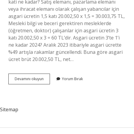
kati ne kadar? Satış elemanı, pazarlama elemanı
veya ihracat elemanı olarak çalışan yabancılar için
asgari ücretin 1,5 katı 20.002,50 x 1,5 = 30.003,75 TL,
Mesleki bilgi ve beceri gerektiren mesleklerde
(öğretmen, doktor) çalışanlar için asgari ücretin 3
katı 20.002,50 x 3 = 60 TL’dir. Asgari ücretin 3’te 1’i
ne kadar 2024? Aralık 2023 itibariyle asgari ücrette
%49 artışla rakamlar güncellendi. Buna göre asgari
ücret brüt 20.002,50 TL, net…
Asgari
Devamını okuyun
Yorum Bırak
Ücretin
1
5
Kati
Ne
Sitemap
Kadar