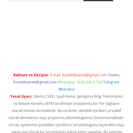
ino
Reklam ve İletişim:
E-mail:
backlinkpaneli@gmail.com
Teams:
forumhizmeti@gmail.com
Whatsapp: 0262 606 0 726
Telegram:
@karabul
Yasal Uyarı:
Sitemiz, 5651 Sayılı Kanun gereğince Bilgi Teknolojileri
ve İletişim Kurumu (BTK) tarafından onaylanmış bir Yer Sağlayıcı
olarak hizmet vermektedir. Bu nedenle, sitedeki içerikleri proaktif
olarak denetleme veya araştırma yükümlülüğümüz bulunmamaktadır.
Ancak, üyelerimiz yazdıkları içeriklerin sorumluluğunu taşımakta olup,
siteye üye olarak bu sorumluluğu kabul etmiş sayılırlar. Bu internet