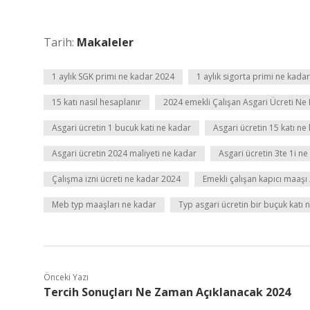
Tarih:
Makaleler
1 aylık SGK primi ne kadar 2024
1 aylık sigorta primi ne kadar
15 katı nasıl hesaplanır
2024 emekli Çalışan Asgari Ücreti Ne
Asgari ücretin 1 bucuk kati ne kadar
Asgari ücretin 15 katı n
Asgari ücretin 2024 maliyeti ne kadar
Asgari ücretin 3te 1i n
Çalışma izni ücreti ne kadar 2024
Emekli çalışan kapıcı maaşı
Meb typ maaşları ne kadar
Typ asgari ücretin bir buçuk katı
Önceki Yazı
Tercih Sonuçları Ne Zaman Açıklanacak 2024