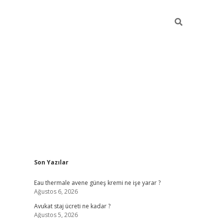
Sidebar
Son Yazılar
vdcasino
Eau thermale avene güneş kremi ne işe yarar ?
Ağustos 6, 2026
Avukat staj ücreti ne kadar ?
Ağustos 5, 2026