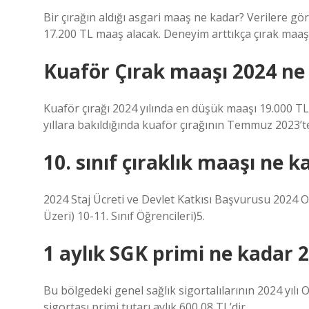
Bir çırağın aldığı asgari maaş ne kadar? Verilere gö
17.200 TL maaş alacak. Deneyim arttıkça çırak maaşı
Kuaför Çırak maaşı 2024 ne
Kuaför çırağı 2024 yılında en düşük maaşı 19.000 TL
yıllara bakıldığında kuaför çırağının Temmuz 2023’t
10. sınıf çıraklık maaşı ne k
2024 Staj Ücreti ve Devlet Katkısı Başvurusu 2024 O
Üzeri) 10-11. Sınıf Öğrencileri)5.
1 aylık SGK primi ne kadar 
Bu bölgedeki genel sağlık sigortalılarının 2024 yılı
sigortası primi tutarı aylık 600,08 TL’dir.