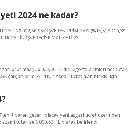
iyeti 2024 ne kadar?
T ÜCRET 20.002,50 SSK İŞVEREN PRİM PAYI (%15,5) 3.100,39
Rİ ÜCRETİN İŞVERECİYE MALİYETİ 23.
gari brüt maaş 20.002,50 TL’dir. Sigorta primleri net tutar
K çalışan primi %14’tür. Asgari ücret alan bir kişi için
4?
’ten itibaren geçerli olacak yeni asgari ücret üzerinden
azami tutar ise 5.000,63 TL olarak belirlendi.