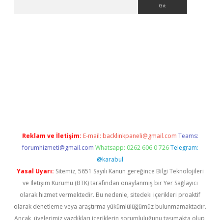
Arama
sino
Reklam ve İletişim:
E-mail:
backlinkpaneli@gmail.com
Teams:
forumhizmeti@gmail.com
Whatsapp: 0262 606 0 726
Telegram:
@karabul
Yasal Uyarı:
Sitemiz, 5651 Sayılı Kanun gereğince Bilgi Teknolojileri
ve İletişim Kurumu (BTK) tarafından onaylanmış bir Yer Sağlayıcı
olarak hizmet vermektedir. Bu nedenle, sitedeki içerikleri proaktif
olarak denetleme veya araştırma yükümlülüğümüz bulunmamaktadır.
Ancak, üyelerimiz yazdıkları içeriklerin sorumluluğunu taşımakta olup,