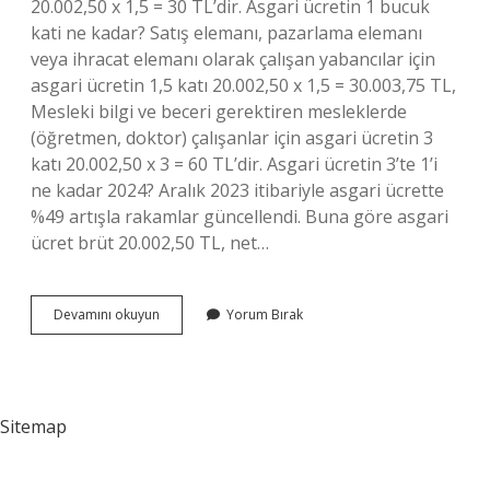
20.002,50 x 1,5 = 30 TL’dir. Asgari ücretin 1 bucuk
kati ne kadar? Satış elemanı, pazarlama elemanı
veya ihracat elemanı olarak çalışan yabancılar için
asgari ücretin 1,5 katı 20.002,50 x 1,5 = 30.003,75 TL,
Mesleki bilgi ve beceri gerektiren mesleklerde
(öğretmen, doktor) çalışanlar için asgari ücretin 3
katı 20.002,50 x 3 = 60 TL’dir. Asgari ücretin 3’te 1’i
ne kadar 2024? Aralık 2023 itibariyle asgari ücrette
%49 artışla rakamlar güncellendi. Buna göre asgari
ücret brüt 20.002,50 TL, net…
Asgari
Devamını okuyun
Yorum Bırak
Ücretin
1
5
Kati
Ne
Sitemap
Kadar