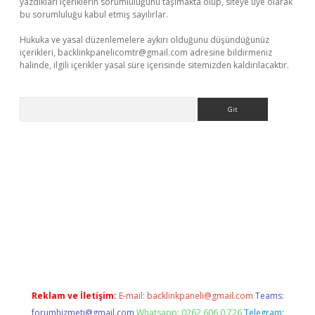
yazdıkları içeriklerin sorumluluğunu taşımakta olup, siteye üye olarak
bu sorumluluğu kabul etmiş sayılırlar.
Hukuka ve yasal düzenlemelere aykırı olduğunu düşündüğünüz
içerikleri,
backlinkpanelicomtr@gmail.com
adresine bildirmeniz
halinde, ilgili içerikler yasal süre içerisinde sitemizden kaldırılacaktır.
Arama
ino
Reklam ve İletişim:
E-mail:
backlinkpaneli@gmail.com
Teams:
forumhizmeti@gmail.com
Whatsapp: 0262 606 0 726
Telegram: