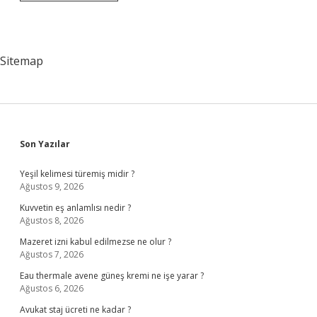
Programcılığı
Evden
Çalışır
Mı
Sitemap
Sidebar
Son Yazılar
Yeşil kelimesi türemiş midir ?
Ağustos 9, 2026
Kuvvetin eş anlamlısı nedir ?
Ağustos 8, 2026
Mazeret izni kabul edilmezse ne olur ?
Ağustos 7, 2026
Eau thermale avene güneş kremi ne işe yarar ?
Ağustos 6, 2026
Avukat staj ücreti ne kadar ?