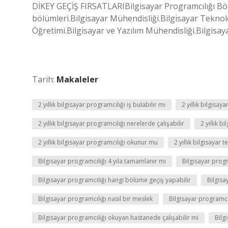
DİKEY GEÇİŞ FIRSATLARIBilgisayar Programcılığı Böl
bölümleri.Bilgisayar Mühendisliği.Bilgisayar Teknoloj
Öğretimi.Bilgisayar ve Yazılım Mühendisliği.Bilgisay
Tarih:
Makaleler
2 yıllık bilgisayar programcılığı iş bulabilir mi
2 yıllık bilgisa
2 yıllık bilgisayar programcılığı nerelerde çalışabilir
2 yıllık b
2 yıllık bilgisayar programcılığı okunur mu
2 yıllık bilgisayar 
Bilgisayar programcılığı 4 yıla tamamlanır mı
Bilgisayar prog
Bilgisayar programcılığı hangi bölüme geçiş yapabilir
Bilgisa
Bilgisayar programcılığı nasıl bir meslek
Bilgisayar programcı
Bilgisayar programcılığı okuyan hastanede çalışabilir mi
Bilg