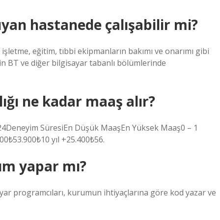
uyan hastanede çalışabilir mi?
şletme, eğitim, tıbbi ekipmanların bakımı ve onarımı gibi
rin BT ve diğer bilgisayar tabanlı bölümlerinde
lığı ne kadar maaş alır?
2024Deneyim SüresiEn Düşük MaaşEn Yüksek Maaş0 – 1
200₺53.900₺10 yıl +25.400₺56.
lım yapar mı?
sayar programcıları, kurumun ihtiyaçlarına göre kod yazar ve