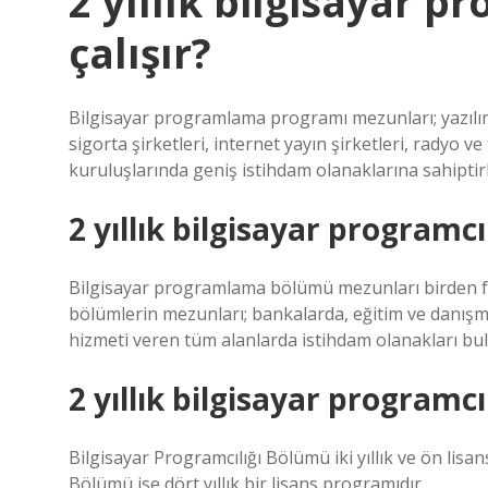
2 yıllık bilgisayar p
çalışır?
Bilgisayar programlama programı mezunları; yazılım ş
sigorta şirketleri, internet yayın şirketleri, radyo 
kuruluşlarında geniş istihdam olanaklarına sahiptirl
2 yıllık bilgisayar programcıl
Bilgisayar programlama bölümü mezunları birden fazl
bölümlerin mezunları; bankalarda, eğitim ve danışman
hizmeti veren tüm alanlarda istihdam olanakları bu
2 yıllık bilgisayar programc
Bilgisayar Programcılığı Bölümü iki yıllık ve ön lis
Bölümü ise dört yıllık bir lisans programıdır.