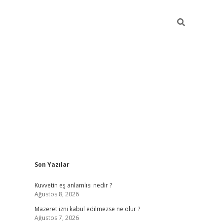
Sidebar
Son Yazılar
vdcasino
Kuvvetin eş anlamlısı nedir ?
Ağustos 8, 2026
Mazeret izni kabul edilmezse ne olur ?
Ağustos 7, 2026