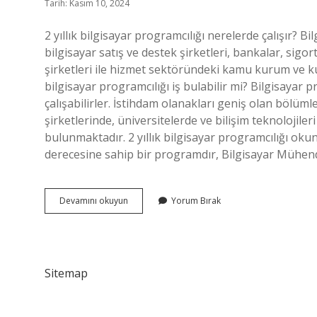
Tarih: Kasım 10, 2024
2 yıllık bilgisayar programcılığı nerelerde çalışır? 
bilgisayar satış ve destek şirketleri, bankalar, sigort
şirketleri ile hizmet sektöründeki kamu kurum ve kur
bilgisayar programcılığı iş bulabilir mi? Bilgisaya
çalışabilirler. İstihdam olanakları geniş olan bölüm
şirketlerinde, üniversitelerde ve bilişim teknolojile
bulunmaktadır. 2 yıllık bilgisayar programcılığı okun
derecesine sahip bir programdır, Bilgisayar Mühendi
Bilgisayar
Devamını okuyun
Yorum Bırak
Programcılığı
Evden
Çalışır
Mı
Sitemap