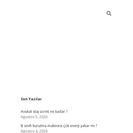
Sidebar
Son Yazılar
vdcasino
Avukat staj ücreti ne kadar ?
Ağustos 5, 2026
B sınıfı kurutma makinesi çok enerji yakar mı ?
Ağustos 4, 2026