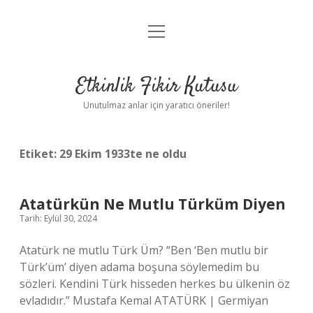
menüyü
Anasayfa
aç
Gizlilik Politikası
Etkinlik Fikir Kutusu
Yasal Uyarı
Unutulmaz anlar için yaratıcı öneriler!
Hakkımızda
Etiket:
29 Ekim 1933te ne oldu
Atatürkün Ne Mutlu Türküm Diyen
Tarih: Eylül 30, 2024
Atatürk ne mutlu Türk Üm? “Ben ‘Ben mutlu bir
Türk’üm’ diyen adama boşuna söylemedim bu
sözleri. Kendini Türk hisseden herkes bu ülkenin öz
evladıdır.” Mustafa Kemal ATATÜRK | Germiyan