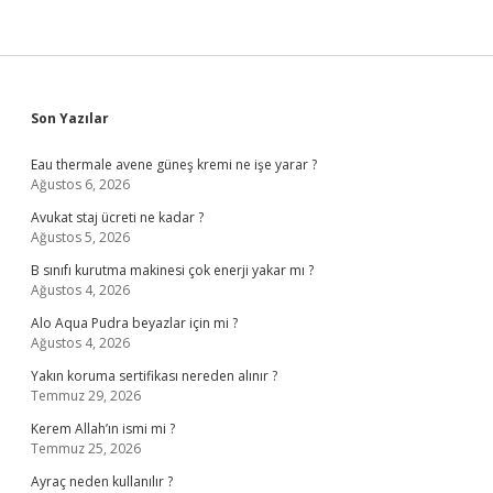
Sidebar
Son Yazılar
Eau thermale avene güneş kremi ne işe yarar ?
Ağustos 6, 2026
Avukat staj ücreti ne kadar ?
Ağustos 5, 2026
B sınıfı kurutma makinesi çok enerji yakar mı ?
Ağustos 4, 2026
Alo Aqua Pudra beyazlar için mi ?
Ağustos 4, 2026
Yakın koruma sertifikası nereden alınır ?
Temmuz 29, 2026
Kerem Allah’ın ismi mi ?
Temmuz 25, 2026
Ayraç neden kullanılır ?