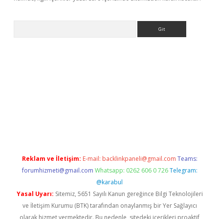
Arama
ino
Reklam ve İletişim:
E-mail:
backlinkpaneli@gmail.com
Teams:
forumhizmeti@gmail.com
Whatsapp: 0262 606 0 726
Telegram:
@karabul
Yasal Uyarı:
Sitemiz, 5651 Sayılı Kanun gereğince Bilgi Teknolojileri
ve İletişim Kurumu (BTK) tarafından onaylanmış bir Yer Sağlayıcı
olarak hizmet vermektedir. Bu nedenle, sitedeki içerikleri proaktif