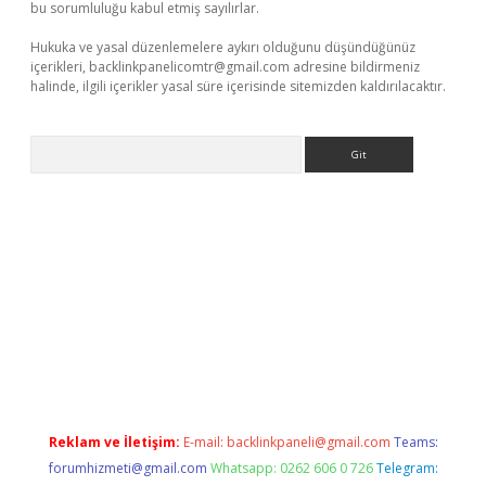
bu sorumluluğu kabul etmiş sayılırlar.
Hukuka ve yasal düzenlemelere aykırı olduğunu düşündüğünüz
içerikleri,
backlinkpanelicomtr@gmail.com
adresine bildirmeniz
halinde, ilgili içerikler yasal süre içerisinde sitemizden kaldırılacaktır.
Arama
casino
Reklam ve İletişim:
E-mail:
backlinkpaneli@gmail.com
Teams:
forumhizmeti@gmail.com
Whatsapp: 0262 606 0 726
Telegram: