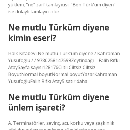
yüklem, “ne” zarf tamlayıcısı, “Ben Türk’üm diyen”
ise dolaylı tamlayıcı olur.
Ne mutlu Türküm diyene
kimin eseri?
Halk Kitabevi Ne mutlu Türk’üm diyene / Kahraman
Yusufoğlu / / 9786258147599Zeytindağı – Falih Rıfkı
AtaySayfa sayısı128176Ciltli Ciltsiz Ciltsiz
BoyutNormal boyutNormal boyutYazarKahraman
YusufoğluFalih Rıfkı Atay5 satır daha
Ne mutlu Türküm diyene
ünlem işareti?
A. Terminatörler, sevinç, acı, korku veya şaşkınlık