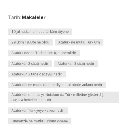
Tarih:
Makaleler
10 yıl nutku ne mutlu türküm diyene
29 Ekim 1933te ne oldu
Atatürk ne mutlu Türk Üm
Atatürk neden Türk milleti için önemlidir
Atatürkün 2 sözü nedir
Atatürkün 3 sözü nedir
Atatürkün 3 tane özdeyişi nedir
Atatürkün ne mutlu türküm diyene sözünün anlamı nedir
Atatürkün onuncu yıl Nutukun da Türk milletine gösterdiği
başlıca hedefler nelerdir
Atatürkün Türkiyeye katkısı nedir
Dinimizde ne mutlu Türküm diyene