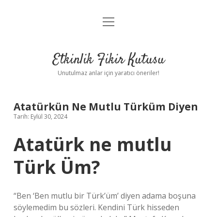
menüyü
Anasayfa
aç
Gizlilik Politikası
Etkinlik Fikir Kutusu
Yasal Uyarı
Unutulmaz anlar için yaratıcı öneriler!
Hakkımızda
Atatürkün Ne Mutlu Türküm Diyen
Tarih: Eylül 30, 2024
Atatürk ne mutlu
Türk Üm?
“Ben ‘Ben mutlu bir Türk’üm’ diyen adama boşuna
söylemedim bu sözleri. Kendini Türk hisseden