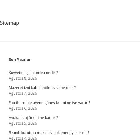
Sitemap
Sidebar
Son Yazılar
Kuvvetin eş anlamlısı nedir ?
Ağustos 8, 2026
Mazeret izni kabul edilmezse ne olur ?
Ağustos 7, 2026
Eau thermale avene güneş kremi ne işe yarar ?
Ağustos 6, 2026
Avukat staj ücreti ne kadar ?
Ağustos 5, 2026
B sınıfı kurutma makinesi çok enerji yakar mı ?
Ağustos 4, 2026