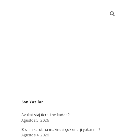
Sidebar
Son Yazılar
vdcasino
Avukat staj ücreti ne kadar ?
Ağustos 5, 2026
B sınıfı kurutma makinesi çok enerji yakar mı ?
Ağustos 4, 2026