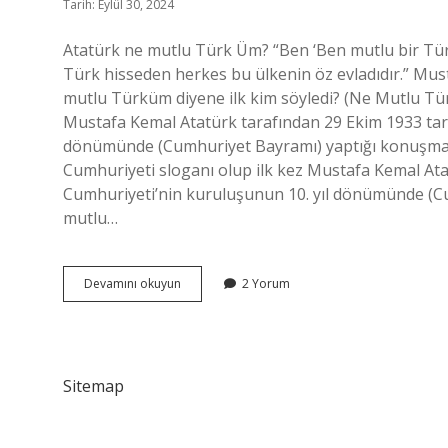
Tarih: Eylül 30, 2024
Atatürk ne mutlu Türk Üm? “Ben ‘Ben mutlu bir Tü
Türk hisseden herkes bu ülkenin öz evladıdır.” Mu
mutlu Türküm diyene ilk kim söyledi? (Ne Mutlu Tü
Mustafa Kemal Atatürk tarafından 29 Ekim 1933 tar
dönümünde (Cumhuriyet Bayramı) yaptığı konuşmada
Cumhuriyeti sloganı olup ilk kez Mustafa Kemal Ata
Cumhuriyeti’nin kuruluşunun 10. yıl dönümünde (Cu
mutlu…
Atatürkün
Devamını okuyun
2 Yorum
Ne
Mutlu
Türküm
Diyen
Sitemap