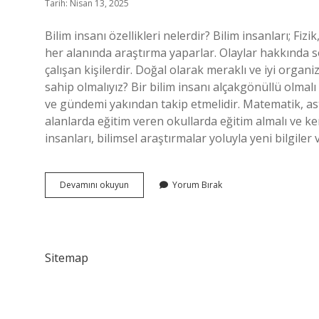
Tarih: Nisan 13, 2025
Bilim insanı özellikleri nelerdir? Bilim insanları; Fi
her alanında araştırma yaparlar. Olaylar hakkında s
çalışan kişilerdir. Doğal olarak meraklı ve iyi organi
sahip olmalıyız? Bir bilim insanı alçakgönüllü olmal
ve gündemi yakından takip etmelidir. Matematik, astr
alanlarda eğitim veren okullarda eğitim almalı ve ken
insanları, bilimsel araştırmalar yoluyla yeni bilgiler
Bilim
Devamını okuyun
Yorum Bırak
Adamının
Özellikleri
Nelerdir
Sitemap