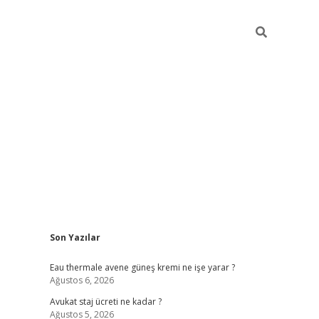
Sidebar
Son Yazılar
vdcasino
Eau thermale avene güneş kremi ne işe yarar ?
Ağustos 6, 2026
Avukat staj ücreti ne kadar ?
Ağustos 5, 2026