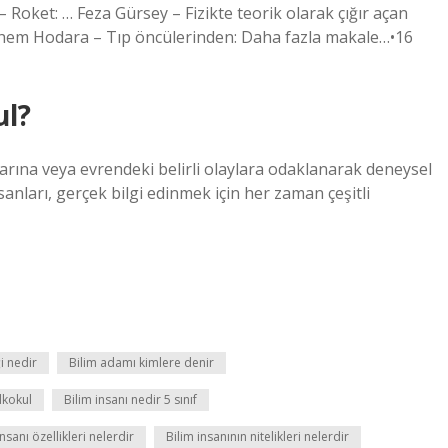
– Roket: … Feza Gürsey – Fizikte teorik olarak çığır açan
nahem Hodara – Tıp öncülerinden: Daha fazla makale…•16
ul?
mlarına veya evrendeki belirli olaylara odaklanarak deneysel
anları, gerçek bilgi edinmek için her zaman çeşitli
i nedir
Bilim adamı kimlere denir
lkokul
Bilim insanı nedir 5 sınıf
insanı özellikleri nelerdir
Bilim insanının nitelikleri nelerdir