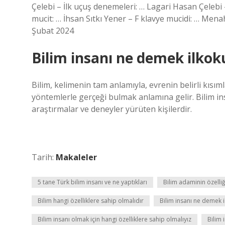
Çelebi – İlk uçuş denemeleri: … Lagari Hasan Çelebi 
mucit: … İhsan Sıtkı Yener – F klavye mucidi: … Me
Şubat 2024
Bilim insanı ne demek ilkok
Bilim, kelimenin tam anlamıyla, evrenin belirli kısı
yöntemlerle gerçeği bulmak anlamına gelir. Bilim ins
araştırmalar ve deneyler yürüten kişilerdir.
Tarih:
Makaleler
5 tane Türk bilim insanı ve ne yaptıkları
Bilim adaminin özelliğ
Bilim hangi özelliklere sahip olmalıdır
Bilim insanı ne demek i
Bilim insanı olmak için hangi özelliklere sahip olmalıyız
Bilim 