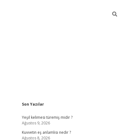
Sidebar
Son Yazılar
vdcasino
Yeşil kelimesi türemiş midir ?
Ağustos 9, 2026
Kuvvetin eş anlamlısı nedir ?
Ağustos 8, 2026