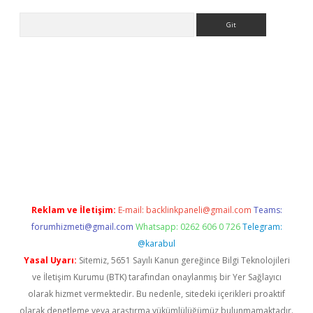
Arama
ino
Reklam ve İletişim:
E-mail:
backlinkpaneli@gmail.com
Teams:
forumhizmeti@gmail.com
Whatsapp: 0262 606 0 726
Telegram:
@karabul
Yasal Uyarı:
Sitemiz, 5651 Sayılı Kanun gereğince Bilgi Teknolojileri
ve İletişim Kurumu (BTK) tarafından onaylanmış bir Yer Sağlayıcı
olarak hizmet vermektedir. Bu nedenle, sitedeki içerikleri proaktif
olarak denetleme veya araştırma yükümlülüğümüz bulunmamaktadır.