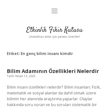
menüyü
Anasayfa
aç
Gizlilik Politikası
Etkinlik Fikir Kutusu
Yasal Uyarı
Unutulmaz anlar için yaratıcı öneriler!
Hakkımızda
Etiket:
En genç bilim insanı kimdir
Bilim Adamının Özellikleri Nelerdir
Tarih: Nisan 13, 2025
Bilim insanı özellikleri nelerdir? Bilim insanları; Fizik,
matematik ve sosyal alanlar da dahil olmak üzere
bilimin her alanında araştırma yaparlar. Olaylar
hakkında soru soran ve bu soruları sistematik bir