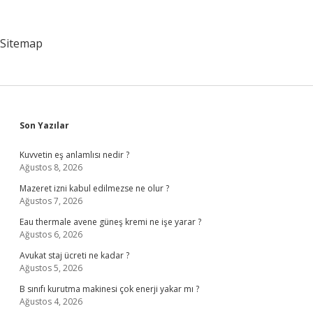
Bakanlığa
Bağlı
Sitemap
Sidebar
Son Yazılar
Kuvvetin eş anlamlısı nedir ?
Ağustos 8, 2026
Mazeret izni kabul edilmezse ne olur ?
Ağustos 7, 2026
Eau thermale avene güneş kremi ne işe yarar ?
Ağustos 6, 2026
Avukat staj ücreti ne kadar ?
Ağustos 5, 2026
B sınıfı kurutma makinesi çok enerji yakar mı ?
Ağustos 4, 2026