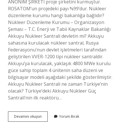
ANONİM ŞİRKETİ proje şirketini kurmuştur.
ROSATOM’un projedeki payı %99’dur. Nükleer
düzenleme kurumu hangi bakanlığa bağlıdır?
Nükleer Düzenleme Kurumu – Organizasyon
Şeması – T.C. Enerji ve Tabii Kaynaklar Bakanlığı
Akkuyu Nükleer Santrali devletin mi? Akkuyu
sahasına kurulacak nükleer santral, Rusya
Federasyonu’nun devlet işletmeleri tarafından
geliştirilen VVER-1200 tipi nükleer santraldir.
Akkuyu’ya kurulacak, yaklaşık 4800 MWe kurulu
güce sahip toplam 4 ünitenin saha düzeni ve
bilgisayar modeli aşağıdaki şekilde gösterilmiştir.
Akkuyu Nükleer Santrali ne zaman Türkiye’nin
olacak? Türkiye’deki Akkuyu Nükleer Güç
Santrali’nin ilk reaktörü…
Nükleer
Devamını okuyun
Yorum Bırak
Santral
Hangi