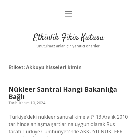
menüyü
Anasayfa
aç
Gizlilik Politikası
Etkinlik Fikir Kutusu
Yasal Uyarı
Unutulmaz anlar için yaratıcı öneriler!
Hakkımızda
Etiket:
Akkuyu hisseleri kimin
Nükleer Santral Hangi Bakanlığa
Bağlı
Tarih: Kasım 10, 2024
Türkiye’deki nükleer santral kime ait? 13 Aralık 2010
tarihinde anlaşma şartlarına uygun olarak Rus
tarafı Türkiye Cumhuriyeti’nde AKKUYU NÜKLEER