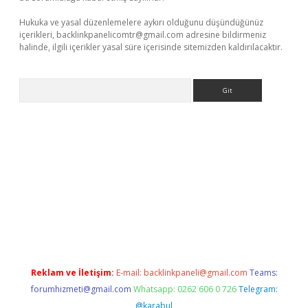
Hukuka ve yasal düzenlemelere aykırı olduğunu düşündüğünüz
içerikleri,
backlinkpanelicomtr@gmail.com
adresine bildirmeniz
halinde, ilgili içerikler yasal süre içerisinde sitemizden kaldırılacaktır.
Arama
ino
Reklam ve İletişim:
E-mail:
backlinkpaneli@gmail.com
Teams:
forumhizmeti@gmail.com
Whatsapp: 0262 606 0 726
Telegram:
@karabul