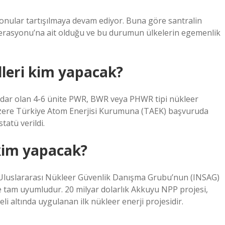
 konular tartışılmaya devam ediyor. Buna göre santralin
erasyonu’na ait olduğu ve bu durumun ülkelerin egemenlik
lleri kim yapacak?
dar olan 4-6 ünite PWR, BWR veya PHWR tipi nükleer
üzere Türkiye Atom Enerjisi Kurumuna (TAEK) başvuruda
atü verildi.
 kim yapacak?
e Uluslararası Nükleer Güvenlik Danışma Grubu’nun (INSAG)
le tam uyumludur. 20 milyar dolarlık Akkuyu NPP projesi,
i altında uygulanan ilk nükleer enerji projesidir.