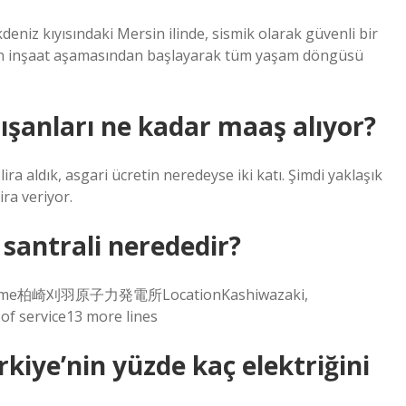
niz kıyısındaki Mersin ilinde, sismik olarak güvenli bir
nin inşaat aşamasından başlayarak tüm yaşam döngüsü
ışanları ne kadar maaş alıyor?
lira aldık, asgari ücretin neredeyse iki katı. Şimdi yaklaşık
ra veriyor.
santrali nerededir?
ial name柏崎刈羽原子力発電所LocationKashiwazaki,
f service13 more lines
kiye’nin yüzde kaç elektriğini