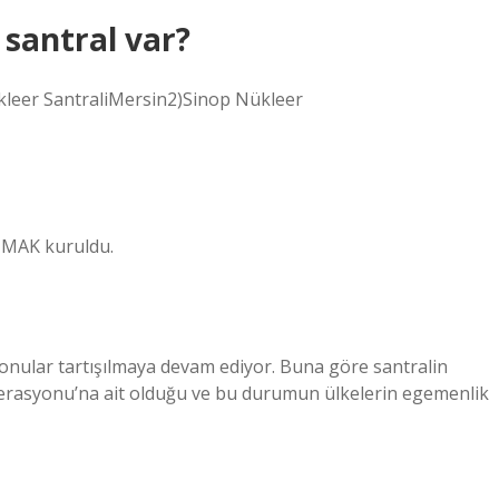
 santral var?
kleer SantraliMersin2)Sinop Nükleer
NMAK kuruldu.
 konular tartışılmaya devam ediyor. Buna göre santralin
erasyonu’na ait olduğu ve bu durumun ülkelerin egemenlik