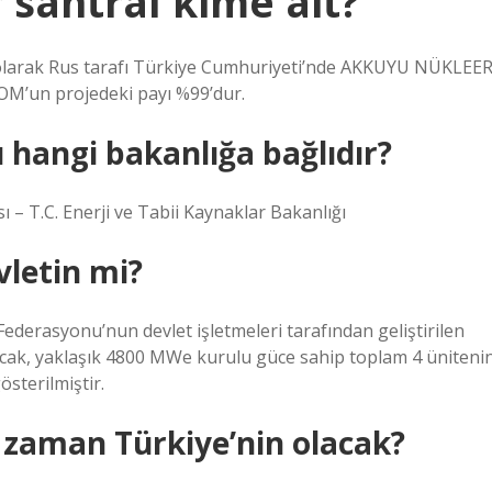
 santral kime ait?
n olarak Rus tarafı Türkiye Cumhuriyeti’nde AKKUYU NÜKLEE
M’un projedeki payı %99’dur.
hangi bakanlığa bağlıdır?
 T.C. Enerji ve Tabii Kaynaklar Bakanlığı
vletin mi?
ederasyonu’nun devlet işletmeleri tarafından geliştirilen
acak, yaklaşık 4800 MWe kurulu güce sahip toplam 4 üniteni
österilmiştir.
 zaman Türkiye’nin olacak?