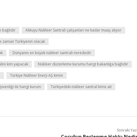
 bağlıdır
Akkuyu Nükleer Santrali çalışanları ne kadar maaş alıyor
ne zaman Türkiyenin olacak
ak
Dünyanın en büyük nükleer santrali nerededir
lini kim yapacak
Nükleer düzenleme kurumu hangi bakanlığa bağlıdır
ı
Türkiye Nükleer Enerji AŞ kimin
üvenliği ile hangi kurum
Türkiyedeki nükleer santral kime ait
Sonraki Yaz
Çocuğun Beslenme Hakkı Nedi