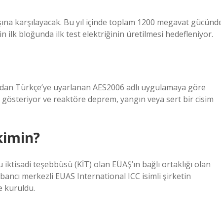
aşına karşılayacak. Bu yıl içinde toplam 1200 megavat gücünd
ilk bloğunda ilk test elektriğinin üretilmesi hedefleniyor.
fından Türkçe’ye uyarlanan AES2006 adlı uygulamaya göre
nı gösteriyor ve reaktöre deprem, yangın veya sert bir cisim
kimin?
 iktisadi teşebbüsü (KİT) olan EÜAŞ’ın bağlı ortaklığı olan
bancı merkezli EUAS International ICC isimli şirketin
e kuruldu.