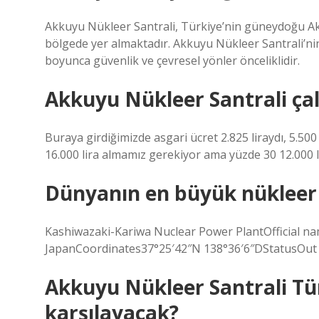
Akkuyu Nükleer Santrali, Türkiye’nin güneydoğu Akde
bölgede yer almaktadır. Akkuyu Nükleer Santrali’
boyunca güvenlik ve çevresel yönler önceliklidir.
Akkuyu Nükleer Santrali çal
Buraya girdiğimizde asgari ücret 2.825 liraydı, 5.500 
16.000 lira almamız gerekiyor ama yüzde 30 12.000 li
Dünyanın en büyük nükleer 
Kashiwazaki-Kariwa Nuclear Power PlantOffic
JapanCoordinates37°25′42″N 138°36′6″DStatusOut o
Akkuyu Nükleer Santrali Tür
karşılayacak?