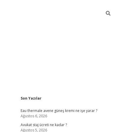
Sidebar
Son Yazılar
vdcasino
Eau thermale avene güneş kremi ne işe yarar ?
Ağustos 6, 2026
Avukat staj ücreti ne kadar ?
Ağustos 5, 2026