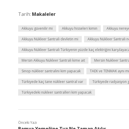
Tarih:
Makaleler
Akkuyu güvenilir mi
Akkuyu hisseleri kimin
Akkuyu nereye
Akkuyu Nükleer Santrali devletin mi
Akkuyu Nükleer Santrali 
Akkuyu Nükleer Santrali Türkiyenin yüzde kaç elektriğini karşılayac
Mersin Akkuyu Nükleer Santrali kime ait
Mersin Nukleer Santra
Sinop nükleer santralini kim yapacak
TAEK ve TENMAK aynı m
Türkiyede kaç tane nükleer santral var
Türkiyede radyasyon g
Türkiyedeki nükleer santralleri kim yapacak
Önceki Yazı
Bamya Yemeğine Tuz Ne Zaman Atılır