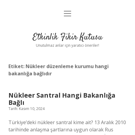
menüyü
Anasayfa
aç
Gizlilik Politikası
Etkinlik Fikir Kutusu
Yasal Uyarı
Unutulmaz anlar için yaratıcı öneriler!
Hakkımızda
Etiket:
Nükleer düzenleme kurumu hangi
bakanlığa bağlıdır
Nükleer Santral Hangi Bakanlığa
Bağlı
Tarih: Kasım 10, 2024
Türkiye’deki nükleer santral kime ait? 13 Aralık 2010
tarihinde anlaşma şartlarına uygun olarak Rus