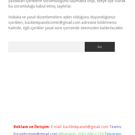
yazdıkları içeriklerin sorumluluğunu taşımakta olup, siteye üye olarak
bu sorumluluğu kabul etmiş sayılırlar.
Hukuka ve yasal düzenlemelere aykırı olduğunu düşündüğünüz
içerikleri,
backlinkpanelicomtr@gmail.com
adresine bildirmeniz
halinde, ilgili içerikler yasal süre içerisinde sitemizden kaldırılacaktır.
Arama
ino
Reklam ve İletişim:
E-mail:
backlinkpaneli@gmail.com
Teams:
forumhizmeti@gmail.com
Whatsapp: 0262 606 0 726
Telegram: