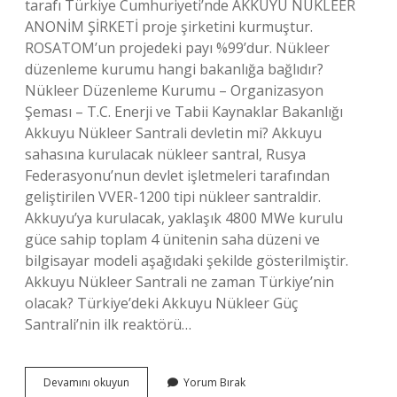
tarafı Türkiye Cumhuriyeti’nde AKKUYU NÜKLEER
ANONİM ŞİRKETİ proje şirketini kurmuştur.
ROSATOM’un projedeki payı %99’dur. Nükleer
düzenleme kurumu hangi bakanlığa bağlıdır?
Nükleer Düzenleme Kurumu – Organizasyon
Şeması – T.C. Enerji ve Tabii Kaynaklar Bakanlığı
Akkuyu Nükleer Santrali devletin mi? Akkuyu
sahasına kurulacak nükleer santral, Rusya
Federasyonu’nun devlet işletmeleri tarafından
geliştirilen VVER-1200 tipi nükleer santraldir.
Akkuyu’ya kurulacak, yaklaşık 4800 MWe kurulu
güce sahip toplam 4 ünitenin saha düzeni ve
bilgisayar modeli aşağıdaki şekilde gösterilmiştir.
Akkuyu Nükleer Santrali ne zaman Türkiye’nin
olacak? Türkiye’deki Akkuyu Nükleer Güç
Santrali’nin ilk reaktörü…
Nükleer
Devamını okuyun
Yorum Bırak