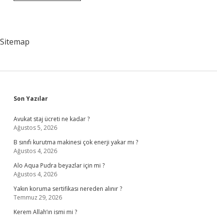
Santral
Hangi
Bakanlığa
Bağlı
Sitemap
Sidebar
Son Yazılar
Avukat staj ücreti ne kadar ?
Ağustos 5, 2026
B sınıfı kurutma makinesi çok enerji yakar mı ?
Ağustos 4, 2026
Alo Aqua Pudra beyazlar için mi ?
Ağustos 4, 2026
Yakın koruma sertifikası nereden alınır ?
Temmuz 29, 2026
Kerem Allah’ın ismi mi ?