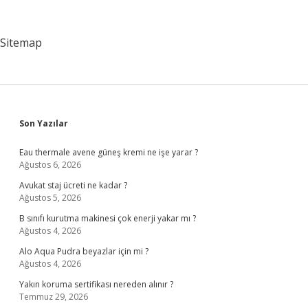
Bakanlığa
Bağlı
Sitemap
Sidebar
Son Yazılar
Eau thermale avene güneş kremi ne işe yarar ?
Ağustos 6, 2026
Avukat staj ücreti ne kadar ?
Ağustos 5, 2026
B sınıfı kurutma makinesi çok enerji yakar mı ?
Ağustos 4, 2026
Alo Aqua Pudra beyazlar için mi ?
Ağustos 4, 2026
Yakın koruma sertifikası nereden alınır ?
Temmuz 29, 2026