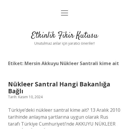
menüyü
Anasayfa
aç
Gizlilik Politikası
Etkinlik Fikir Kutusu
Yasal Uyarı
Unutulmaz anlar için yaratıcı öneriler!
Hakkımızda
Etiket:
Mersin Akkuyu Nükleer Santrali kime ait
Nükleer Santral Hangi Bakanlığa
Bağlı
Tarih: Kasım 10, 2024
Türkiye’deki nükleer santral kime ait? 13 Aralık 2010
tarihinde anlaşma şartlarına uygun olarak Rus
tarafı Türkiye Cumhuriyeti’nde AKKUYU NÜKLEER