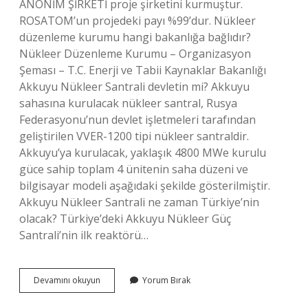
ANONİM ŞİRKETİ proje şirketini kurmuştur.
ROSATOM’un projedeki payı %99’dur. Nükleer
düzenleme kurumu hangi bakanlığa bağlıdır?
Nükleer Düzenleme Kurumu – Organizasyon
Şeması – T.C. Enerji ve Tabii Kaynaklar Bakanlığı
Akkuyu Nükleer Santrali devletin mi? Akkuyu
sahasına kurulacak nükleer santral, Rusya
Federasyonu’nun devlet işletmeleri tarafından
geliştirilen VVER-1200 tipi nükleer santraldir.
Akkuyu’ya kurulacak, yaklaşık 4800 MWe kurulu
güce sahip toplam 4 ünitenin saha düzeni ve
bilgisayar modeli aşağıdaki şekilde gösterilmiştir.
Akkuyu Nükleer Santrali ne zaman Türkiye’nin
olacak? Türkiye’deki Akkuyu Nükleer Güç
Santrali’nin ilk reaktörü…
Nükleer
Devamını okuyun
Yorum Bırak
Santral
Hangi