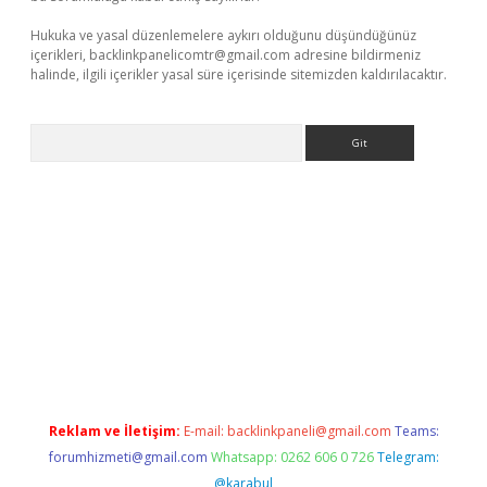
Hukuka ve yasal düzenlemelere aykırı olduğunu düşündüğünüz
içerikleri,
backlinkpanelicomtr@gmail.com
adresine bildirmeniz
halinde, ilgili içerikler yasal süre içerisinde sitemizden kaldırılacaktır.
Arama
ino
Reklam ve İletişim:
E-mail:
backlinkpaneli@gmail.com
Teams:
forumhizmeti@gmail.com
Whatsapp: 0262 606 0 726
Telegram:
@karabul