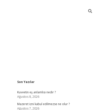
Sidebar
Son Yazılar
vdcasino
Kuvvetin eş anlamlısı nedir ?
Ağustos 8, 2026
Mazeret izni kabul edilmezse ne olur ?
Ağustos 7, 2026