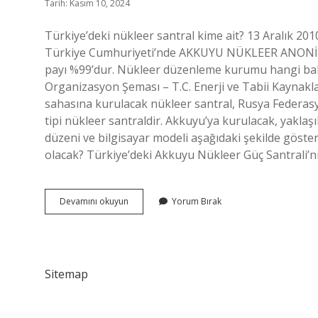
Tarih: Kasım 10, 2024
Türkiye’deki nükleer santral kime ait? 13 Aralık 20
Türkiye Cumhuriyeti’nde AKKUYU NÜKLEER ANONİM 
payı %99’dur. Nükleer düzenleme kurumu hangi ba
Organizasyon Şeması – T.C. Enerji ve Tabii Kaynakl
sahasına kurulacak nükleer santral, Rusya Federasy
tipi nükleer santraldir. Akkuyu’ya kurulacak, yakl
düzeni ve bilgisayar modeli aşağıdaki şekilde göste
olacak? Türkiye’deki Akkuyu Nükleer Güç Santrali’n
Nükleer
Devamını okuyun
Yorum Bırak
Santral
Hangi
Bakanlığa
Bağlı
Sitemap