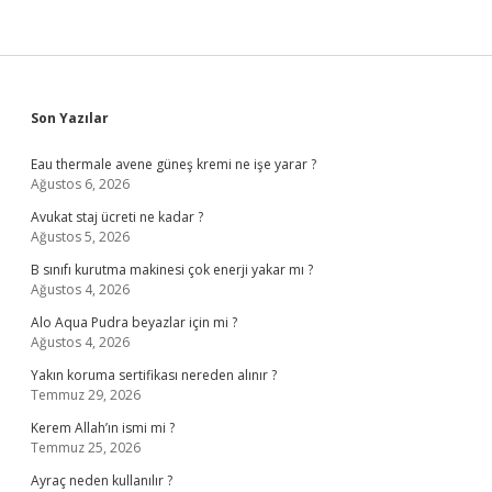
Sidebar
Son Yazılar
Eau thermale avene güneş kremi ne işe yarar ?
Ağustos 6, 2026
Avukat staj ücreti ne kadar ?
Ağustos 5, 2026
B sınıfı kurutma makinesi çok enerji yakar mı ?
Ağustos 4, 2026
Alo Aqua Pudra beyazlar için mi ?
Ağustos 4, 2026
Yakın koruma sertifikası nereden alınır ?
Temmuz 29, 2026
Kerem Allah’ın ismi mi ?
Temmuz 25, 2026
Ayraç neden kullanılır ?