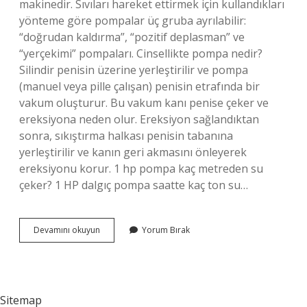
makinedir. Sıvıları hareket ettirmek için kullandıkları
yönteme göre pompalar üç gruba ayrılabilir:
“doğrudan kaldırma”, “pozitif deplasman” ve
“yerçekimi” pompaları. Cinsellikte pompa nedir?
Silindir penisin üzerine yerleştirilir ve pompa
(manuel veya pille çalışan) penisin etrafında bir
vakum oluşturur. Bu vakum kanı penise çeker ve
ereksiyona neden olur. Ereksiyon sağlandıktan
sonra, sıkıştırma halkası penisin tabanına
yerleştirilir ve kanın geri akmasını önleyerek
ereksiyonu korur. 1 hp pompa kaç metreden su
çeker? 1 HP dalgıç pompa saatte kaç ton su…
Pompanın
Devamını okuyun
Yorum Bırak
Ne
Işe
Yarar
Sitemap