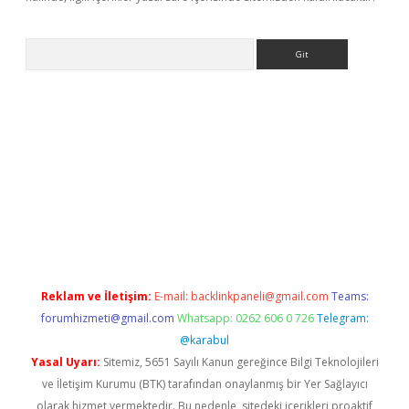
Arama
ino
Reklam ve İletişim:
E-mail:
backlinkpaneli@gmail.com
Teams:
forumhizmeti@gmail.com
Whatsapp: 0262 606 0 726
Telegram:
@karabul
Yasal Uyarı:
Sitemiz, 5651 Sayılı Kanun gereğince Bilgi Teknolojileri
ve İletişim Kurumu (BTK) tarafından onaylanmış bir Yer Sağlayıcı
olarak hizmet vermektedir. Bu nedenle, sitedeki içerikleri proaktif