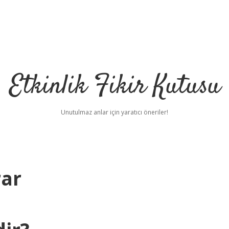
Etkinlik Fikir Kutusu
Unutulmaz anlar için yaratıcı öneriler!
rar