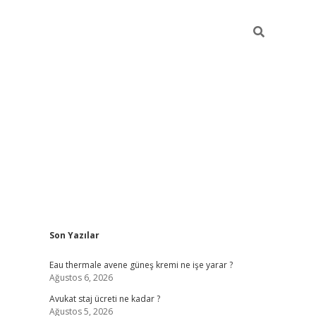
Sidebar
Son Yazılar
vdcasino
Eau thermale avene güneş kremi ne işe yarar ?
Ağustos 6, 2026
Avukat staj ücreti ne kadar ?
Ağustos 5, 2026