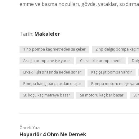
emme ve basma nozulları, gövde, yataklar, sızdırmazlı
Tarih:
Makaleler
1 hp pompa kaç metreden su çeker
2 hp dalgıç pompa kaç m
Araçta pompa ne işe yarar
Cinsellikte pompa nedir
Dalg
Erkek ilişki sırasında neden söner
Kaç çeşit pompa vardır
Pompa hangi parçalardan oluşur
Pompa motoru ne işe yara
Su koçu kaç metreye basar
Su motoru kaç bar basar
Su 
Önceki Yazı
Hoparlör 4 Ohm Ne Demek