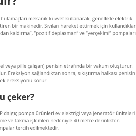
ir?
 bulamaçları mekanik kuvvet kullanarak, genellikle elektrik
iren bir makinedir. Sıvıları hareket ettirmek için kullandıklar
dan kaldırma”, “pozitif deplasman” ve “yerçekimi” pompaları
el veya pille çalışan) penisin etrafında bir vakum oluşturur.
r. Ereksiyon sağlandıktan sonra, sıkıştırma halkası penisin
erek ereksiyonu korur.
u çeker?
dalgıç pompa ürünleri ev elektriği veya jeneratör üniteleri
 sökme ve takma işlemleri nedeniyle 40 metre derinlikten
palar tercih edilmektedir.