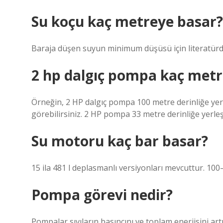
Su koçu kaç metreye basar?
Baraja düşen suyun minimum düşüsü için literatürde 
2 hp dalgıç pompa kaç metr
Örneğin, 2 HP dalgıç pompa 100 metre derinliğe yerl
görebilirsiniz. 2 HP pompa 33 metre derinliğe yerleşt
Su motoru kaç bar basar?
15 ila 481 l deplasmanlı versiyonları mevcuttur. 100
Pompa görevi nedir?
Pompalar sıvıların basıncını ve toplam enerjisini artı