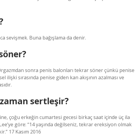
?
gınca sevişmek. Buna bağışlama da denir.
 söner?
 Orgazmdan sonra penis balonları tekrar söner çünkü penise
nsel ilişki sırasında penise giden kan akışının azalması ve
ıdır.
zaman sertleşir?
ne, çoğu erkeğin cumartesi gecesi birkaç saat içinde üç ila
 Lee’ye göre: “14 yaşında değilseniz, tekrar ereksiyon olmak
ir.” 17 Kasım 2016