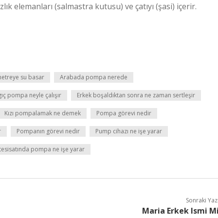
k elemanları (salmastra kutusu) ve çatıyı (şasi) içerir.
etreye su basar
Arabada pompa nerede
ıç pompa neyle çalışır
Erkek boşaldıktan sonra ne zaman sertleşir
Kızı pompalamak ne demek
Pompa görevi nedir
r
Pompanın görevi nedir
Pump cihazı ne işe yarar
tesisatında pompa ne işe yarar
Sonraki Yaz
Maria Erkek Ismi M