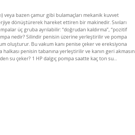
rı) veya bazen çamur gibi bulamaçları mekanik kuvvet
erjiye dönüştürerek hareket ettiren bir makinedir. Sıvıları
palar üç gruba ayrılabilir: “doğrudan kaldırma”, “pozitif
pa nedir? Silindir penisin üzerine yerleştirilir ve pompa
akum oluşturur. Bu vakum kanı penise çeker ve ereksiyona
 halkası penisin tabanına yerleştirilir ve kanın geri akmasın
den su çeker? 1 HP dalgıç pompa saatte kaç ton su…