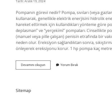
Tarih: Aralık 19, 2024
Pompanın görevi nedir? Pompa, sıvıları (veya gazla
kullanarak, genellikle elektrik enerjisini hidrolik en
hareket ettirmek için kullandıkları yönteme göre pom
deplasman” ve “yerçekimi” pompaları. Cinsellikte pom
(manuel veya pille çalışan) penisin etrafında bir v
neden olur. Ereksiyon sağlandıktan sonra, sıkıştırma
önleyerek ereksiyonu korur. 1 hp pompa kaç metre
Pompanın
Devamını okuyun
Yorum Bırak
Ne
Işe
Yarar
Sitemap