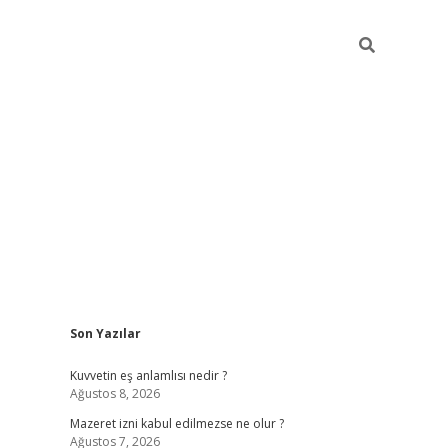
Sidebar
Son Yazılar
vdcasino
Kuvvetin eş anlamlısı nedir ?
Ağustos 8, 2026
Mazeret izni kabul edilmezse ne olur ?
Ağustos 7, 2026