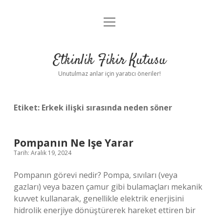
menüyü
Anasayfa
aç
Gizlilik Politikası
Etkinlik Fikir Kutusu
Yasal Uyarı
Unutulmaz anlar için yaratıcı öneriler!
Hakkımızda
Etiket:
Erkek ilişki sırasında neden söner
Pompanın Ne Işe Yarar
Tarih: Aralık 19, 2024
Pompanın görevi nedir? Pompa, sıvıları (veya
gazları) veya bazen çamur gibi bulamaçları mekanik
kuvvet kullanarak, genellikle elektrik enerjisini
hidrolik enerjiye dönüştürerek hareket ettiren bir