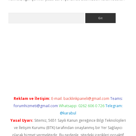
Arama
ino
Reklam ve İletişim:
E-mail:
backlinkpaneli@gmail.com
Teams:
forumhizmeti@gmail.com
Whatsapp: 0262 606 0 726
Telegram:
@karabul
Yasal Uyarı:
Sitemiz, 5651 Sayılı Kanun gereğince Bilgi Teknolojileri
ve İletişim Kurumu (BTK) tarafından onaylanmış bir Yer Sağlayıcı
olarak hizmet vermektedir. Bu nedenle, sitedeki içerikleri proaktif