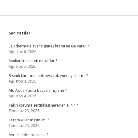
Sidebar
Son Yazılar
Eau thermale avene güneş kremi ne işe yarar ?
Ağustos 6, 2026
Avukat staj ücreti ne kadar ?
Ağustos 5, 2026
B sınıfı kurutma makinesi çok enerji yakar mı ?
Ağustos 4, 2026
Alo Aqua Pudra beyazlar için mi ?
Ağustos 4, 2026
Yakın koruma sertifikası nereden alınır ?
Temmuz 29, 2026
Kerem Allah’ın ismi mi ?
Temmuz 25, 2026
Ayraç neden kullanılır ?