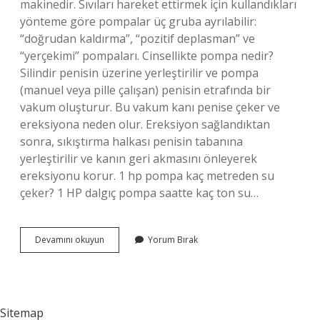
makinedir. Sıvıları hareket ettirmek için kullandıkları
yönteme göre pompalar üç gruba ayrılabilir:
“doğrudan kaldırma”, “pozitif deplasman” ve
“yerçekimi” pompaları. Cinsellikte pompa nedir?
Silindir penisin üzerine yerleştirilir ve pompa
(manuel veya pille çalışan) penisin etrafında bir
vakum oluşturur. Bu vakum kanı penise çeker ve
ereksiyona neden olur. Ereksiyon sağlandıktan
sonra, sıkıştırma halkası penisin tabanına
yerleştirilir ve kanın geri akmasını önleyerek
ereksiyonu korur. 1 hp pompa kaç metreden su
çeker? 1 HP dalgıç pompa saatte kaç ton su…
Pompanın
Devamını okuyun
Yorum Bırak
Ne
Işe
Yarar
Sitemap