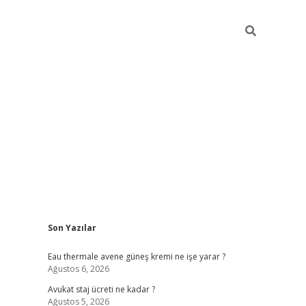
Sidebar
Son Yazılar
vdcasino
Eau thermale avene güneş kremi ne işe yarar ?
Ağustos 6, 2026
Avukat staj ücreti ne kadar ?
Ağustos 5, 2026