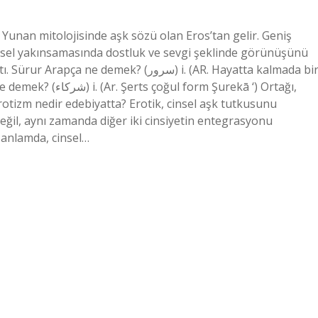
Yunan mitolojisinde aşk sözü olan Eros’tan gelir. Geniş
 cinsel yakınsamasında dostluk ve sevgi şeklinde görünüşünü
mek? (ﺳﺮﻭﺭ) i. (AR. Hayatta kalmada bir
m Şurekā ‘) Ortağı,
değil, aynı zamanda diğer iki cinsiyetin entegrasyonu
 anlamda, cinsel…