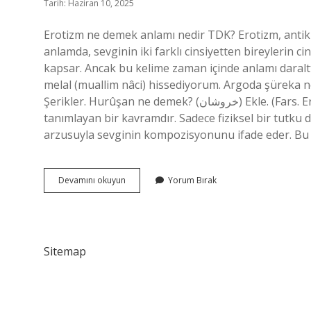
Tarih: Haziran 10, 2025
Erotizm ne demek anlamı nedir TDK? Erotizm, antik 
anlamda, sevginin iki farklı cinsiyetten bireylerin
kapsar. Ancak bu kelime zaman içinde anlamı daralttı. Sürur Arapça ne de
melal (muallim nâci) hissediyorum. Argoda şüreka ne demek? (ﺷﺮﻛﺎﺀ) i. (Ar. Şerts çoğul for
Şerikler. Hurûşan ne demek? (ﺧﺮﻭﺷﺎﻥ) Ekle. (Fars. Erotizm nedir edebiyatta? Erotik, cinsel aşk tutkusunu
tanımlayan bir kavramdır. Sadece fiziksel bir tutku 
arzusuyla sevginin kompozisyonunu ifade eder. Bu
Uslanir
Devamını okuyun
Yorum Bırak
Ne
Demek
Sitemap