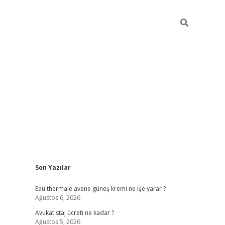
Sidebar
Son Yazılar
vdcasino
Eau thermale avene güneş kremi ne işe yarar ?
Ağustos 6, 2026
Avukat staj ücreti ne kadar ?
Ağustos 5, 2026