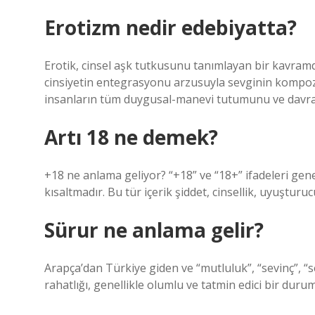
Erotizm nedir edebiyatta?
Erotik, cinsel aşk tutkusunu tanımlayan bir kavramdır
cinsiyetin entegrasyonu arzusuyla sevginin kompoz
insanların tüm duygusal-manevi tutumunu ve davran
Artı 18 ne demek?
+18 ne anlama geliyor? “+18” ve “18+” ifadeleri genell
kısaltmadır. Bu tür içerik şiddet, cinsellik, uyuşturu
Sürur ne anlama gelir?
Arapça’dan Türkiye giden ve “mutluluk”, “sevinç”, “se
rahatlığı, genellikle olumlu ve tatmin edici bir dur