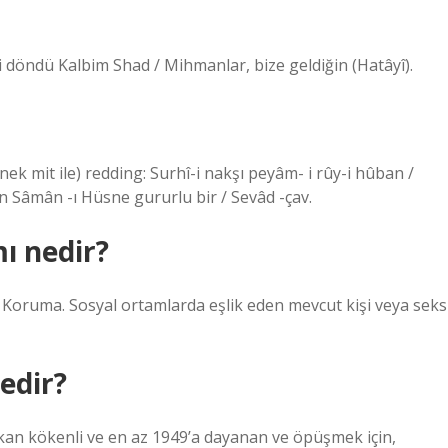
 geri döndü Kalbim Shad / Mihmanlar, bize geldiğin (Hatâyî).
n Sâmân -ı Hüsne gururlu bir / Sevâd -çav.
ı nedir?
uz. Koruma. Sosyal ortamlarda eşlik eden mevcut kişi veya seks
edir?
rikan kökenli ve en az 1949’a dayanan ve öpüşmek için,