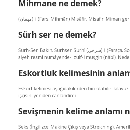
Mihmane ne demek?
(ﻣﻬﻤﺎﻥ) i. (Fars. Mihmān) Misâfir, Misafir: Miman
Sürh ser ne demek?
Surh-Ser: Bakın. Surhser. Surhî (ﺳﺮﺧﻰ) i. (Farsça. Sonek mit ile) redding: Surhî-i nakşı peyâm- i rûy-i hûban /
siyeh resmi nümâyende-i zülf-i muşgin (nâbî). Nede
Eskortluk kelimesinin anlam
Eskort kelimesi aşağıdakilerden biri olabilir: kılav
işçisini yeniden canlandırdı.
Sevişmenin kelime anlamı n
Seks (İngilizce: Makine Çıkış veya Streiching), Ame