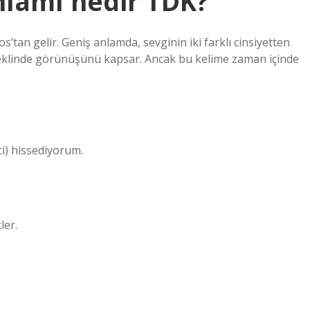
lamı nedir TDK?
’tan gelir. Geniş anlamda, sevginin iki farklı cinsiyetten
 şeklinde görünüşünü kapsar. Ancak bu kelime zaman içinde
âci) hissediyorum.
kler.