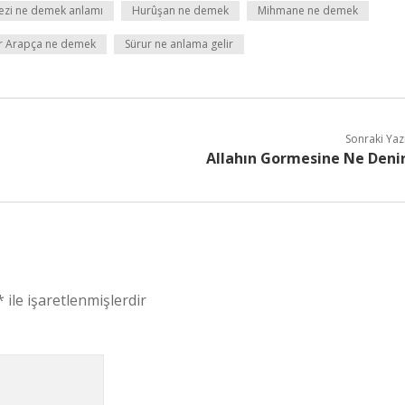
ezi ne demek anlamı
Hurûşan ne demek
Mihmane ne demek
r Arapça ne demek
Sürur ne anlama gelir
Sonraki Yaz
Allahın Gormesine Ne Deni
*
ile işaretlenmişlerdir