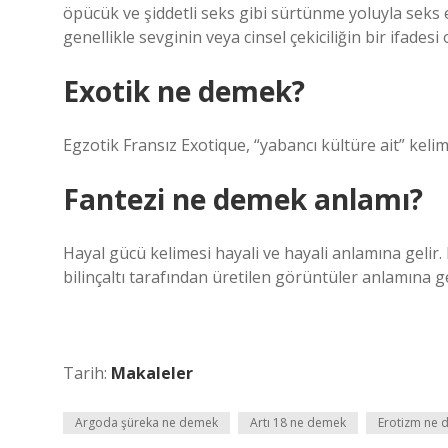
öpücük ve şiddetli seks gibi sürtünme yoluyla seks 
genellikle sevginin veya cinsel çekiciliğin bir ifadesi
Exotik ne demek?
Egzotik Fransız Exotique, “yabancı kültüre ait” keli
Fantezi ne demek anlamı?
Hayal gücü kelimesi hayali ve hayali anlamına gelir. 
bilinçaltı tarafından üretilen görüntüler anlamına ge
Tarih:
Makaleler
Argoda şüreka ne demek
Artı 18 ne demek
Erotizm ne 