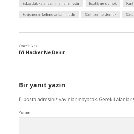
Eskortluk kelimesinin anlamı nedir
Exotik ne demek
Fant
Sevişmenin kelime anlamı nedir
Sürh ser ne demek
Süru
Önceki Yazı
İYi Hacker Ne Denir
Bir yanıt yazın
E-posta adresiniz yayınlanmayacak.
Gerekli alanlar
Yorum