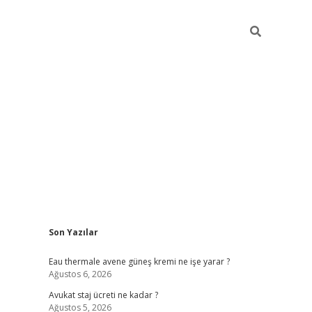
Sidebar
Son Yazılar
vdcasino
Eau thermale avene güneş kremi ne işe yarar ?
Ağustos 6, 2026
Avukat staj ücreti ne kadar ?
Ağustos 5, 2026