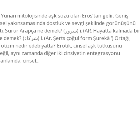
Yunan mitolojisinde aşk sözü olan Eros’tan gelir. Geniş
 cinsel yakınsamasında dostluk ve sevgi şeklinde görünüşünü
mek? (ﺳﺮﻭﺭ) i. (AR. Hayatta kalmada bir
m Şurekā ‘) Ortağı,
değil, aynı zamanda diğer iki cinsiyetin entegrasyonu
 anlamda, cinsel…