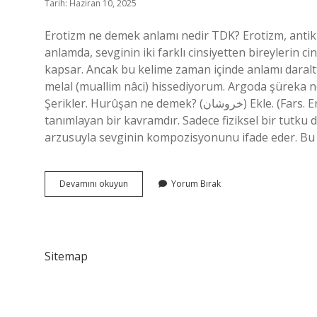
Tarih: Haziran 10, 2025
Erotizm ne demek anlamı nedir TDK? Erotizm, antik 
anlamda, sevginin iki farklı cinsiyetten bireylerin
kapsar. Ancak bu kelime zaman içinde anlamı daralttı. Sürur Arapça ne de
melal (muallim nâci) hissediyorum. Argoda şüreka ne demek? (ﺷﺮﻛﺎﺀ) i. (Ar. Şerts çoğul for
Şerikler. Hurûşan ne demek? (ﺧﺮﻭﺷﺎﻥ) Ekle. (Fars. Erotizm nedir edebiyatta? Erotik, cinsel aşk tutkusunu
tanımlayan bir kavramdır. Sadece fiziksel bir tutku 
arzusuyla sevginin kompozisyonunu ifade eder. Bu
Uslanir
Devamını okuyun
Yorum Bırak
Ne
Demek
Sitemap