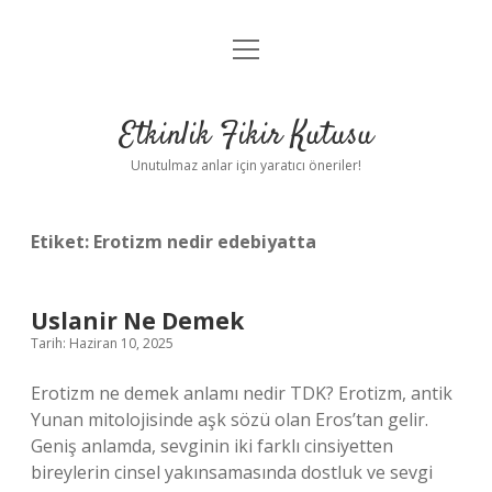
menüyü
Anasayfa
aç
Gizlilik Politikası
Etkinlik Fikir Kutusu
Yasal Uyarı
Unutulmaz anlar için yaratıcı öneriler!
Hakkımızda
Etiket:
Erotizm nedir edebiyatta
Uslanir Ne Demek
Tarih: Haziran 10, 2025
Erotizm ne demek anlamı nedir TDK? Erotizm, antik
Yunan mitolojisinde aşk sözü olan Eros’tan gelir.
Geniş anlamda, sevginin iki farklı cinsiyetten
bireylerin cinsel yakınsamasında dostluk ve sevgi