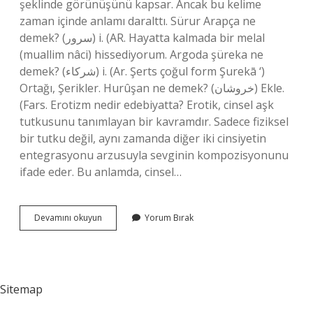
şeklinde görünüşünü kapsar. Ancak bu kelime
zaman içinde anlamı daralttı. Sürur Arapça ne
demek? (ﺳﺮﻭﺭ) i. (AR. Hayatta kalmada bir melal
(muallim nâci) hissediyorum. Argoda şüreka ne
demek? (ﺷﺮﻛﺎﺀ) i. (Ar. Şerts çoğul form Şurekā ‘)
Ortağı, Şerikler. Hurûşan ne demek? (ﺧﺮﻭﺷﺎﻥ) Ekle.
(Fars. Erotizm nedir edebiyatta? Erotik, cinsel aşk
tutkusunu tanımlayan bir kavramdır. Sadece fiziksel
bir tutku değil, aynı zamanda diğer iki cinsiyetin
entegrasyonu arzusuyla sevginin kompozisyonunu
ifade eder. Bu anlamda, cinsel…
Uslanir
Devamını okuyun
Yorum Bırak
Ne
Demek
Sitemap