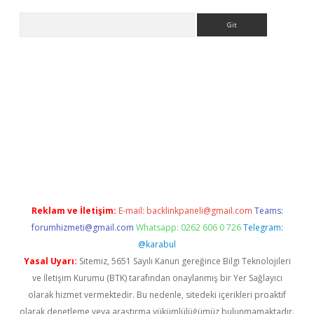
Arama
ino
Reklam ve İletişim:
E-mail:
backlinkpaneli@gmail.com
Teams:
forumhizmeti@gmail.com
Whatsapp: 0262 606 0 726
Telegram:
@karabul
Yasal Uyarı:
Sitemiz, 5651 Sayılı Kanun gereğince Bilgi Teknolojileri
ve İletişim Kurumu (BTK) tarafından onaylanmış bir Yer Sağlayıcı
olarak hizmet vermektedir. Bu nedenle, sitedeki içerikleri proaktif
olarak denetleme veya araştırma yükümlülüğümüz bulunmamaktadır.