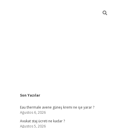
Sidebar
Son Yazılar
vdcasino
Eau thermale avene güneş kremi ne işe yarar ?
Ağustos 6, 2026
Avukat staj ücreti ne kadar ?
Ağustos 5, 2026