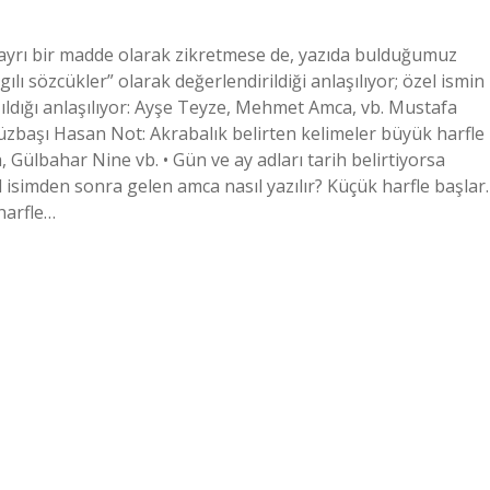
i ayrı bir madde olarak zikretmese de, yazıda bulduğumuz
ılı sözcükler” olarak değerlendirildiği anlaşılıyor; özel ismin
ıldığı anlaşılıyor: Ayşe Teyze, Mehmet Amca, vb. Mustafa
üzbaşı Hasan Not: Akrabalık belirten kelimeler büyük harfle
ülbahar Nine vb. • Gün ve ay adları tarih belirtiyorsa
l isimden sonra gelen amca nasıl yazılır? Küçük harfle başlar.
harfle…