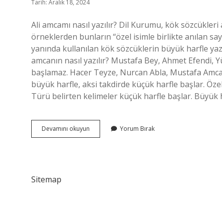
Tarih: Aralık 18, 2024
Ali amcamı nasıl yazılır? Dil Kurumu, kök sözcükler
örneklerden bunların “özel isimle birlikte anılan sayg
yanında kullanılan kök sözcüklerin büyük harfle yaz
amcanın nasıl yazılır? Mustafa Bey, Ahmet Efendi, Y
başlamaz. Hacer Teyze, Nurcan Abla, Mustafa Amca, G
büyük harfle, aksi takdirde küçük harfle başlar. Öze
Türü belirten kelimeler küçük harfle başlar. Büyük 
Amcamın
Devamını okuyun
Yorum Bırak
Nasıl
Yazılır
Sitemap