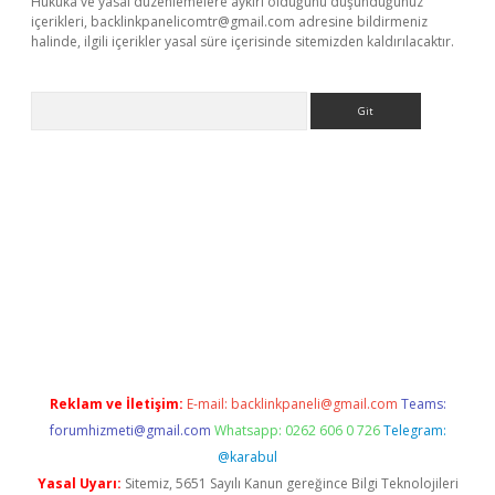
Hukuka ve yasal düzenlemelere aykırı olduğunu düşündüğünüz
içerikleri,
backlinkpanelicomtr@gmail.com
adresine bildirmeniz
halinde, ilgili içerikler yasal süre içerisinde sitemizden kaldırılacaktır.
Arama
ino
Reklam ve İletişim:
E-mail:
backlinkpaneli@gmail.com
Teams:
forumhizmeti@gmail.com
Whatsapp: 0262 606 0 726
Telegram:
@karabul
Yasal Uyarı:
Sitemiz, 5651 Sayılı Kanun gereğince Bilgi Teknolojileri