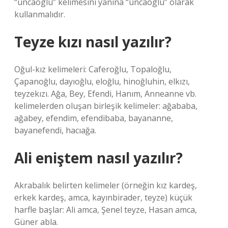
“uncaoglu” kelimesini yanına “uncaoglu” olarak
kullanmalıdır.
Teyze kızı nasıl yazılır?
Oğul-kız kelimeleri: Caferoğlu, Topaloğlu,
Çapanoğlu, dayıoğlu, eloğlu, hinoğluhin, elkızı,
teyzekızı. Ağa, Bey, Efendi, Hanım, Anneanne vb.
kelimelerden oluşan birleşik kelimeler: ağababa,
ağabey, efendim, efendibaba, bayananne,
bayanefendi, hacıağa.
Ali eniştem nasıl yazılır?
Akrabalık belirten kelimeler (örneğin kız kardeş,
erkek kardeş, amca, kayınbirader, teyze) küçük
harfle başlar: Ali amca, Şenel teyze, Hasan amca,
Güner abla.