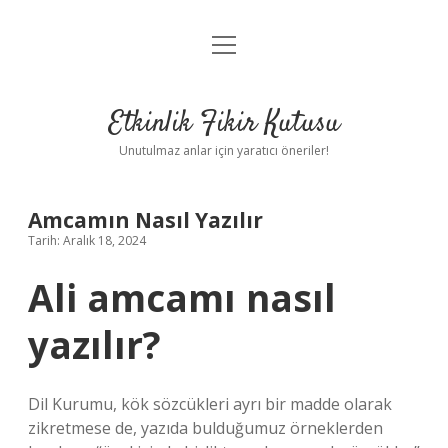
menüyü
Anasayfa
aç
Gizlilik Politikası
Etkinlik Fikir Kutusu
Yasal Uyarı
Unutulmaz anlar için yaratıcı öneriler!
Hakkımızda
Amcamın Nasıl Yazılır
Tarih: Aralık 18, 2024
Ali amcamı nasıl
yazılır?
Dil Kurumu, kök sözcükleri ayrı bir madde olarak
zikretmese de, yazıda bulduğumuz örneklerden