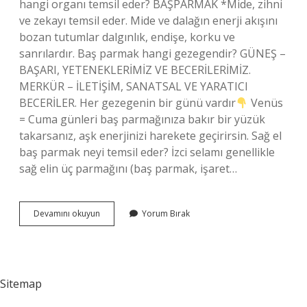
hangi organı temsil eder? BAŞPARMAK *Mide, zihni
ve zekayı temsil eder. Mide ve dalağın enerji akışını
bozan tutumlar dalgınlık, endişe, korku ve
sanrılardır. Baş parmak hangi gezegendir? GÜNEŞ –
BAŞARI, YETENEKLERİMİZ VE BECERİLERİMİZ.
MERKÜR – İLETİŞİM, SANATSAL VE YARATICI
BECERİLER. Her gezegenin bir günü vardır
Venüs
= Cuma günleri baş parmağınıza bakır bir yüzük
takarsanız, aşk enerjinizi harekete geçirirsin. Sağ el
baş parmak neyi temsil eder? İzci selamı genellikle
sağ elin üç parmağını (baş parmak, işaret…
Baş
Devamını okuyun
Yorum Bırak
Parmak
Hangi
Element
Sitemap