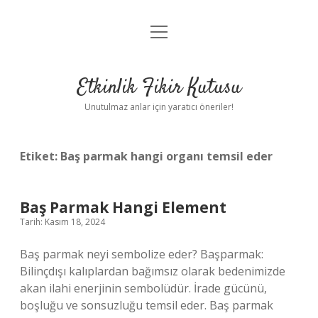
menüyü
Anasayfa
aç
Gizlilik Politikası
Etkinlik Fikir Kutusu
Yasal Uyarı
Unutulmaz anlar için yaratıcı öneriler!
Hakkımızda
Etiket:
Baş parmak hangi organı temsil eder
Baş Parmak Hangi Element
Tarih: Kasım 18, 2024
Baş parmak neyi sembolize eder? Başparmak:
Bilinçdışı kalıplardan bağımsız olarak bedenimizde
akan ilahi enerjinin sembolüdür. İrade gücünü,
boşluğu ve sonsuzluğu temsil eder. Baş parmak