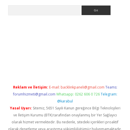
Arama
ino
Reklam ve İletişim:
E-mail:
backlinkpaneli@gmail.com
Teams:
forumhizmeti@gmail.com
Whatsapp: 0262 606 0 726
Telegram:
@karabul
Yasal Uyarı:
Sitemiz, 5651 Sayılı Kanun gereğince Bilgi Teknolojileri
ve İletişim Kurumu (BTK) tarafından onaylanmış bir Yer Sağlayıcı
olarak hizmet vermektedir. Bu nedenle, sitedeki içerikleri proaktif
olarak denetleme veya araştırma yükümlülüğümüz bulunmamaktadır.