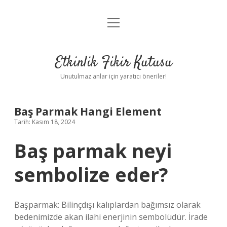
menüyü
Anasayfa
aç
Gizlilik Politikası
Etkinlik Fikir Kutusu
Yasal Uyarı
Unutulmaz anlar için yaratıcı öneriler!
Hakkımızda
Baş Parmak Hangi Element
Tarih: Kasım 18, 2024
Baş parmak neyi
sembolize eder?
Başparmak: Bilinçdışı kalıplardan bağımsız olarak
bedenimizde akan ilahi enerjinin sembolüdür. İrade