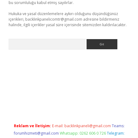
bu sorumluluğu kabul etmiş sayılırlar.
Hukuka ve yasal düzenlemelere aykırı olduğunu düşündüğünüz
içerikleri,
backlinkpanelicomtr@gmail.com
adresine bildirmeniz
halinde, ilgili içerikler yasal süre içerisinde sitemizden kaldırılacaktır.
Arama
no
Reklam ve İletişim:
E-mail:
backlinkpaneli@gmail.com
Teams:
forumhizmeti@gmail.com
Whatsapp: 0262 606 0 726
Telegram: