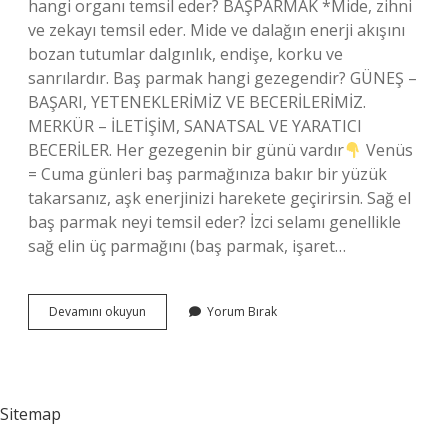
hangi organı temsil eder? BAŞPARMAK *Mide, zihni
ve zekayı temsil eder. Mide ve dalağın enerji akışını
bozan tutumlar dalgınlık, endişe, korku ve
sanrılardır. Baş parmak hangi gezegendir? GÜNEŞ –
BAŞARI, YETENEKLERİMİZ VE BECERİLERİMİZ.
MERKÜR – İLETİŞİM, SANATSAL VE YARATICI
BECERİLER. Her gezegenin bir günü vardır
Venüs
= Cuma günleri baş parmağınıza bakır bir yüzük
takarsanız, aşk enerjinizi harekete geçirirsin. Sağ el
baş parmak neyi temsil eder? İzci selamı genellikle
sağ elin üç parmağını (baş parmak, işaret…
Baş
Devamını okuyun
Yorum Bırak
Parmak
Hangi
Element
Sitemap