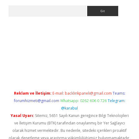
Arama
ino
Reklam ve İletişim:
E-mail:
backlinkpaneli@gmail.com
Teams:
forumhizmeti@gmail.com
Whatsapp: 0262 606 0 726
Telegram:
@karabul
Yasal Uyarı:
Sitemiz, 5651 Sayılı Kanun gereğince Bilgi Teknolojileri
ve İletişim Kurumu (BTK) tarafından onaylanmış bir Yer Sağlayıcı
olarak hizmet vermektedir. Bu nedenle, sitedeki içerikleri proaktif
olarak denetleme veya araştırma yükümlülüğümüz bulunmamaktadır.