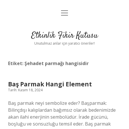
menüyü
Anasayfa
aç
Gizlilik Politikası
Etkinlik Fikir Kutusu
Yasal Uyarı
Unutulmaz anlar için yaratıcı öneriler!
Hakkımızda
Etiket:
Şehadet parmağı hangisidir
Baş Parmak Hangi Element
Tarih: Kasım 18, 2024
Baş parmak neyi sembolize eder? Başparmak:
Bilinçdışı kalıplardan bağımsız olarak bedenimizde
akan ilahi enerjinin sembolüdür. İrade gücünü,
boşluğu ve sonsuzluğu temsil eder. Baş parmak