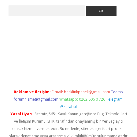
Arama
ino
Reklam ve İletişim:
E-mail:
backlinkpaneli@gmail.com
Teams:
forumhizmeti@gmail.com
Whatsapp: 0262 606 0 726
Telegram:
@karabul
Yasal Uyarı:
Sitemiz, 5651 Sayılı Kanun gereğince Bilgi Teknolojileri
ve İletişim Kurumu (BTK) tarafından onaylanmış bir Yer Sağlayıcı
olarak hizmet vermektedir. Bu nedenle, sitedeki içerikleri proaktif
olarak denetleme veya araştırma yükümlülüğümüz bulunmamaktadır.