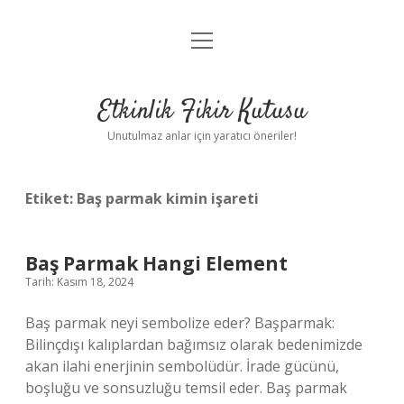
menüyü
Anasayfa
aç
Gizlilik Politikası
Etkinlik Fikir Kutusu
Yasal Uyarı
Unutulmaz anlar için yaratıcı öneriler!
Hakkımızda
Etiket:
Baş parmak kimin işareti
Baş Parmak Hangi Element
Tarih: Kasım 18, 2024
Baş parmak neyi sembolize eder? Başparmak:
Bilinçdışı kalıplardan bağımsız olarak bedenimizde
akan ilahi enerjinin sembolüdür. İrade gücünü,
boşluğu ve sonsuzluğu temsil eder. Baş parmak