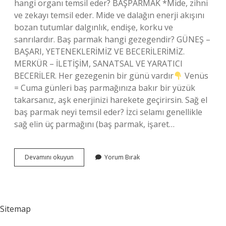
hangi organı temsil eder? BAŞPARMAK *Mide, zihni
ve zekayı temsil eder. Mide ve dalağın enerji akışını
bozan tutumlar dalgınlık, endişe, korku ve
sanrılardır. Baş parmak hangi gezegendir? GÜNEŞ –
BAŞARI, YETENEKLERİMİZ VE BECERİLERİMİZ.
MERKÜR – İLETİŞİM, SANATSAL VE YARATICI
BECERİLER. Her gezegenin bir günü vardır
Venüs
= Cuma günleri baş parmağınıza bakır bir yüzük
takarsanız, aşk enerjinizi harekete geçirirsin. Sağ el
baş parmak neyi temsil eder? İzci selamı genellikle
sağ elin üç parmağını (baş parmak, işaret…
Baş
Devamını okuyun
Yorum Bırak
Parmak
Hangi
Element
Sitemap