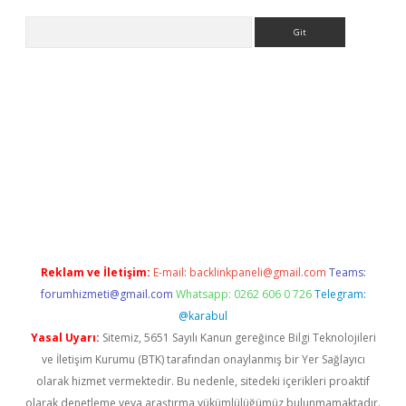
Arama
sino
Reklam ve İletişim:
E-mail:
backlinkpaneli@gmail.com
Teams:
forumhizmeti@gmail.com
Whatsapp: 0262 606 0 726
Telegram:
@karabul
Yasal Uyarı:
Sitemiz, 5651 Sayılı Kanun gereğince Bilgi Teknolojileri
ve İletişim Kurumu (BTK) tarafından onaylanmış bir Yer Sağlayıcı
olarak hizmet vermektedir. Bu nedenle, sitedeki içerikleri proaktif
olarak denetleme veya araştırma yükümlülüğümüz bulunmamaktadır.