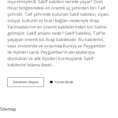
inşa etmişlerdi. Sakîf kabilesi nerede yaşar? Özet.
Hicaz bölgesindeki en önemli üç şehirden biri Taif
şehridir. Taif şehrinde bulunan Sakīf kabilesi, siyasi,
sosyal, kültürel ve ticari bağları nedeniyle Arap
Yarımadası’nın en önemli kabilelerinden biri haline
gelmiştir. Sakîf anlamı nedir? Sakif kabilesi, Taif’te
yaşayan önemli bir Arap kabilesidir. Bu kabilenin,
vaaz öncesinde ve sırasında Kureyş ve Peygamber
ile ilişkileri vardı. Peygamber’in akrabalarıyla
dostluklar ve aile ilişkileri kurmuşlardı. Sakîf
kabilesini İslama davet…
Sakif
Devamını okuyun
Yorum Bırak
Kabilesi
Kimdir
Sitemap