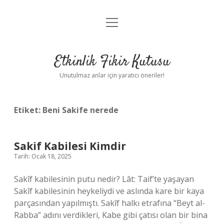
menüyü
Anasayfa
aç
Gizlilik Politikası
Etkinlik Fikir Kutusu
Yasal Uyarı
Unutulmaz anlar için yaratıcı öneriler!
Hakkımızda
Etiket:
Beni Sakife nerede
Sakif Kabilesi Kimdir
Tarih: Ocak 18, 2025
Sakîf kabilesinin putu nedir? Lât: Taif’te yaşayan
Sakîf kabilesinin heykeliydi ve aslında kare bir kaya
parçasından yapılmıştı. Sakîf halkı etrafına “Beyt al-
Rabba” adını verdikleri, Kabe gibi çatısı olan bir bina