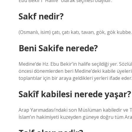
Ebu Bekir’i “Halife” olarak seçmesi olayıdır.
Sakf nedir?
(Osmanlı, isim) çatı, çatı katı, tavan, gök, gök kubbe.
Beni Sakife nerede?
Medine’de Hz. Ebu Bekir’in halife seçildiği yer. Sözl
öncesi dönemlerden beri Medine’deki kabile üyelerini
toplantılar için bir araya geldikleri yerleri ifade eder
Sakîf kabilesi nerede yaşar?
Arap Yarımadası’ndaki son Müslüman kabiledir ve T
İslam’ın hakimiyeti kuzeyden güneye doğru tüm Arabi