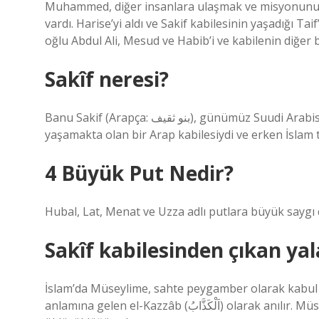
Muhammed, diğer insanlara ulaşmak ve misyonunu s
vardı. Harise’yi aldı ve Sakif kabilesinin yaşadığı Tai
oğlu Abdul Ali, Mesud ve Habib’i ve kabilenin diğer ba
Sakîf neresi?
Banu Sakif (Arapça: بنو ثقيف), günümüz Suudi Arabistan’ındaki Taif şehrinde ve çevresinde yaşamış ve hâlâ
yaşamakta olan bir Arap kabilesiydi ve erken İslam t
4 Büyük Put Nedir?
Hubal, Lat, Menat ve Uzza adlı putlara büyük saygı
Sakîf kabilesinden çıkan ya
İslam’da Müseylime, sahte peygamber olarak kabul 
anlamına gelen el-Kazzâb (اَلْكَذَّابُ) olarak anılır. Müseylime’nin Yemâmah Savaşı’nda Wahshi bin Harb tarafından