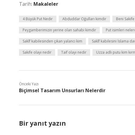
Tarih:
Makaleler
4 Büyük Put Nedir
Abduddar Oğulları kimdir
Beni Sakif
Peygamberimizin yerine olan sahabi kimdir
Put isimleri neler
Sakîf kabilesinden çıkan yalancı kim
Sakîf kabilesini İslama d
Sakife olayı nedir
Taif olayı nedir
Uzza adlı putu kim kırm
Önceki Yazı
Biçimsel Tasarım Unsurları Nelerdir
Bir yanıt yazın