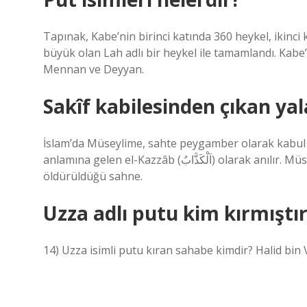
Tapınak, Kabe’nin birinci katında 360 heykel, ikinci
büyük olan Lah adlı bir heykel ile tamamlandı. Kabe’n
Mennan ve Deyyan.
Sakîf kabilesinden çıkan ya
İslam’da Müseylime, sahte peygamber olarak kabul 
anlamına gelen el-Kazzâb (اَلْكَذَّابُ) olarak anılır. Müseylime’nin Yemâmah Savaşı’nda Wahshi bin Harb tarafından
öldürüldüğü sahne.
Uzza adlı putu kim kırmıştı
14) Uzza isimli putu kıran sahabe kimdir? Halid bin V