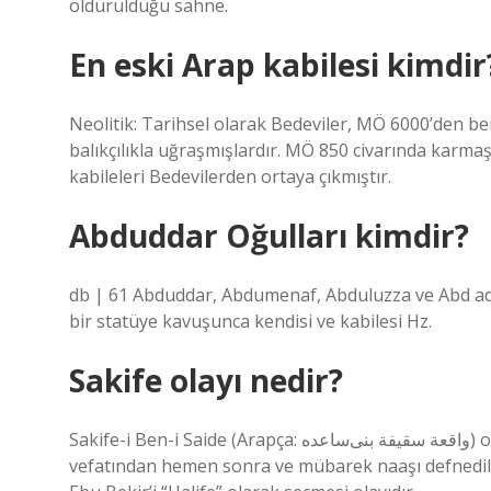
öldürüldüğü sahne.
En eski Arap kabilesi kimdir
Neolitik: Tarihsel olarak Bedeviler, MÖ 6000’den be
balıkçılıkla uğraşmışlardır. MÖ 850 civarında karmaş
kabileleri Bedevilerden ortaya çıkmıştır.
Abduddar Oğulları kimdir?
db | 61 Abduddar, Abdumenaf, Abduluzza ve Abd adı
bir statüye kavuşunca kendisi ve kabilesi Hz.
Sakife olayı nedir?
Sakife-i Ben-i Saide (Arapça: واقعة سقیفة بنی‌ساعده) olayı, bir grup Müslümanın Hz. Peygamber’in (s.a.v.)
vefatından hemen sonra ve mübarek naaşı defnedil