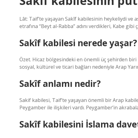
Sakîf kabilesinin pu
Lât: Taif’te yaşayan Sakîf kabilesinin heykeliydi ve a
etrafına “Beyt al-Rabba” adını verdikleri, Kabe gibi ça
Sakîf kabilesi nerede yaşar?
Özet. Hicaz bölgesindeki en önemli üç şehirden biri T
sosyal, kültürel ve ticari bağları nedeniyle Arap Yar
Sakîf anlamı nedir?
Sakif kabilesi, Taif’te yaşayan önemli bir Arap kabil
Peygamber ile ilişkileri vardı. Peygamber’in akrabalar
Sakîf kabilesini İslama dav