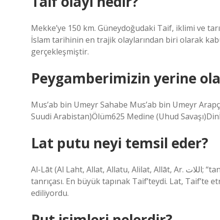
Taif olayı nedir?
Mekke’ye 150 km. Güneydoğudaki Taif, iklimi ve tarı
İslam tarihinin en trajik olaylarından biri olarak k
gerçekleşmiştir.
Peygamberimizin yerine ola
Mus’ab bin Umeyr Sahabe Mus’ab bin Umeyr Arapça: مصعب بن عميرDoğum585 Mekke, Hicaz, Arabistan (b
Suudi Arabistan)Ölüm625 Medine (Uhud Savaşı)Dinİ
Lat putu neyi temsil eder?
Al-Lāt (Al Laht, Allat, Allatu, Alilat, Allāt, Ar. اللات; “tanrıça”), İslam öncesi Arabistan’da kader, şans ve bereket
tanrıçası. En büyük tapınak Taif’teydi. Lat, Taif’te et
ediliyordu.
Put isimleri nelerdir?