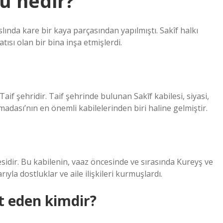
tu nedir?
slında kare bir kaya parçasından yapılmıştı. Sakîf halkı
tısı olan bir bina inşa etmişlerdi.
aif şehridir. Taif şehrinde bulunan Sakīf kabilesi, siyasi,
ımadası’nın en önemli kabilelerinden biri haline gelmiştir.
esidir. Bu kabilenin, vaaz öncesinde ve sırasında Kureyş ve
ıyla dostluklar ve aile ilişkileri kurmuşlardı.
et eden kimdir?