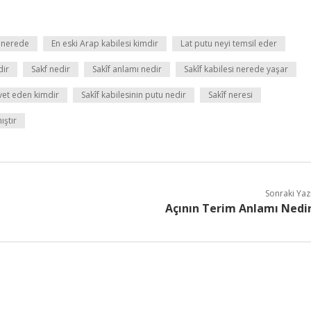
e nerede
En eski Arap kabilesi kimdir
Lat putu neyi temsil eder
dir
Sakf nedir
Sakîf anlamı nedir
Sakîf kabilesi nerede yaşar
avet eden kimdir
Sakîf kabilesinin putu nedir
Sakîf neresi
ıştır
Sonraki Yaz
Açının Terim Anlamı Nedi