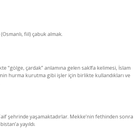
 (Osmanlı, fiil) çabuk almak.
ükte “gölge, çardak” anlamına gelen sakīfa kelimesi, İslam
n hurma kurutma gibi işler için birlikte kullandıkları ve
.
aif şehrinde yaşamaktadırlar. Mekke’nin fethinden sonra
stan’a yayıldı.