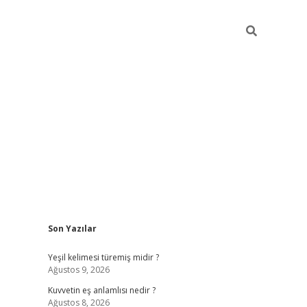
Sidebar
Son Yazılar
vdcasino
Yeşil kelimesi türemiş midir ?
Ağustos 9, 2026
Kuvvetin eş anlamlısı nedir ?
Ağustos 8, 2026