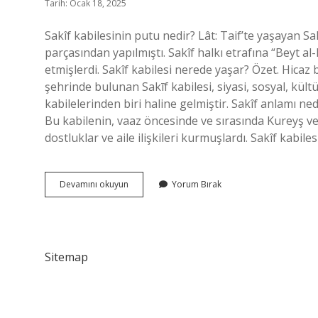
Tarih: Ocak 18, 2025
Sakîf kabilesinin putu nedir? Lât: Taif’te yaşayan Sa
parçasından yapılmıştı. Sakîf halkı etrafına “Beyt al-
etmişlerdi. Sakîf kabilesi nerede yaşar? Özet. Hicaz 
şehrinde bulunan Sakīf kabilesi, siyasi, sosyal, kült
kabilelerinden biri haline gelmiştir. Sakîf anlamı ned
Bu kabilenin, vaaz öncesinde ve sırasında Kureyş ve 
dostluklar ve aile ilişkileri kurmuşlardı. Sakîf kabile
Sakif
Devamını okuyun
Yorum Bırak
Kabilesi
Kimdir
Sitemap