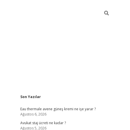
Sidebar
Son Yazılar
vdcasino
Eau thermale avene güneş kremi ne işe yarar ?
Ağustos 6, 2026
Avukat staj ücreti ne kadar ?
Ağustos 5, 2026