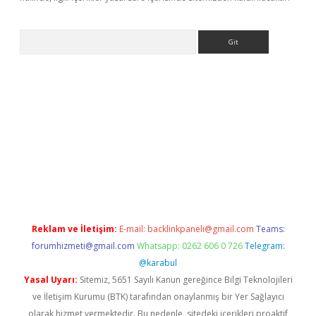
Arama
ino
Reklam ve İletişim:
E-mail:
backlinkpaneli@gmail.com
Teams:
forumhizmeti@gmail.com
Whatsapp: 0262 606 0 726
Telegram:
@karabul
Yasal Uyarı:
Sitemiz, 5651 Sayılı Kanun gereğince Bilgi Teknolojileri
ve İletişim Kurumu (BTK) tarafından onaylanmış bir Yer Sağlayıcı
olarak hizmet vermektedir. Bu nedenle, sitedeki içerikleri proaktif