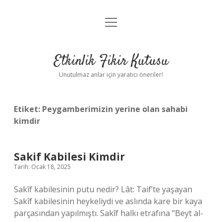
menüyü
Anasayfa
aç
Gizlilik Politikası
Etkinlik Fikir Kutusu
Yasal Uyarı
Unutulmaz anlar için yaratıcı öneriler!
Hakkımızda
Etiket:
Peygamberimizin yerine olan sahabi
kimdir
Sakif Kabilesi Kimdir
Tarih: Ocak 18, 2025
Sakîf kabilesinin putu nedir? Lât: Taif’te yaşayan
Sakîf kabilesinin heykeliydi ve aslında kare bir kaya
parçasından yapılmıştı. Sakîf halkı etrafına “Beyt al-