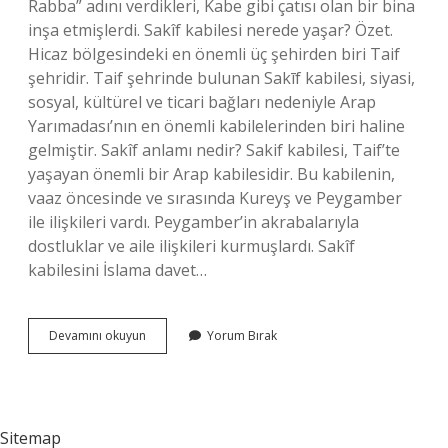
Rabba” adını verdikleri, Kabe gibi çatısı olan bir bina
inşa etmişlerdi. Sakîf kabilesi nerede yaşar? Özet.
Hicaz bölgesindeki en önemli üç şehirden biri Taif
şehridir. Taif şehrinde bulunan Sakīf kabilesi, siyasi,
sosyal, kültürel ve ticari bağları nedeniyle Arap
Yarımadası’nın en önemli kabilelerinden biri haline
gelmiştir. Sakîf anlamı nedir? Sakif kabilesi, Taif’te
yaşayan önemli bir Arap kabilesidir. Bu kabilenin,
vaaz öncesinde ve sırasında Kureyş ve Peygamber
ile ilişkileri vardı. Peygamber’in akrabalarıyla
dostluklar ve aile ilişkileri kurmuşlardı. Sakîf
kabilesini İslama davet…
Sakif
Devamını okuyun
Yorum Bırak
Kabilesi
Kimdir
Sitemap