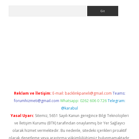
Arama
ino
Reklam ve İletişim:
E-mail:
backlinkpaneli@gmail.com
Teams:
forumhizmeti@gmail.com
Whatsapp: 0262 606 0 726
Telegram:
@karabul
Yasal Uyarı:
Sitemiz, 5651 Sayılı Kanun gereğince Bilgi Teknolojileri
ve İletişim Kurumu (BTK) tarafından onaylanmış bir Yer Sağlayıcı
olarak hizmet vermektedir. Bu nedenle, sitedeki içerikleri proaktif
olarak denetleme veya araştırma yükümlülüğümüz bulunmamaktadır.