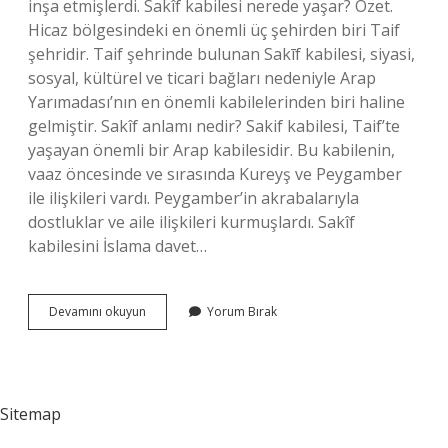
inşa etmişlerdi. Sakîf kabilesi nerede yaşar? Özet.
Hicaz bölgesindeki en önemli üç şehirden biri Taif
şehridir. Taif şehrinde bulunan Sakīf kabilesi, siyasi,
sosyal, kültürel ve ticari bağları nedeniyle Arap
Yarımadası’nın en önemli kabilelerinden biri haline
gelmiştir. Sakîf anlamı nedir? Sakif kabilesi, Taif’te
yaşayan önemli bir Arap kabilesidir. Bu kabilenin,
vaaz öncesinde ve sırasında Kureyş ve Peygamber
ile ilişkileri vardı. Peygamber’in akrabalarıyla
dostluklar ve aile ilişkileri kurmuşlardı. Sakîf
kabilesini İslama davet…
Sakif
Devamını okuyun
Yorum Bırak
Kabilesi
Kimdir
Sitemap