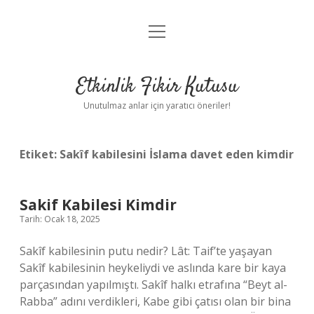
menüyü
Anasayfa
aç
Gizlilik Politikası
Etkinlik Fikir Kutusu
Yasal Uyarı
Unutulmaz anlar için yaratıcı öneriler!
Hakkımızda
Etiket:
Sakîf kabilesini İslama davet eden kimdir
Sakif Kabilesi Kimdir
Tarih: Ocak 18, 2025
Sakîf kabilesinin putu nedir? Lât: Taif’te yaşayan
Sakîf kabilesinin heykeliydi ve aslında kare bir kaya
parçasından yapılmıştı. Sakîf halkı etrafına “Beyt al-
Rabba” adını verdikleri, Kabe gibi çatısı olan bir bina