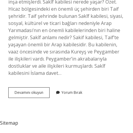
inşa etmişlerdi. Sakîf kabilesi nerede yaşar? Özet.
Hicaz bölgesindeki en önemli üç şehirden biri Taif
şehridir. Taif şehrinde bulunan Sakīf kabilesi, siyasi,
sosyal, kültürel ve ticari bağları nedeniyle Arap
Yarımadası’nın en önemli kabilelerinden biri haline
gelmiştir. Sakîf anlamı nedir? Sakif kabilesi, Taif’te
yaşayan önemli bir Arap kabilesidir. Bu kabilenin,
vaaz öncesinde ve sırasında Kureyş ve Peygamber
ile ilişkileri vardı. Peygamber’in akrabalarıyla
dostluklar ve aile ilişkileri kurmuşlardı. Sakîf
kabilesini İslama davet…
Sakif
Devamını okuyun
Yorum Bırak
Kabilesi
Kimdir
Sitemap