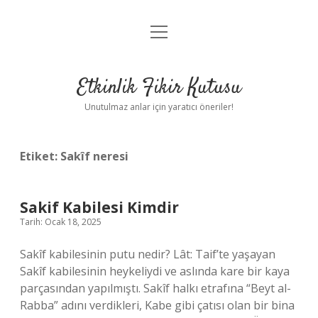
menüyü
Anasayfa
aç
Gizlilik Politikası
Etkinlik Fikir Kutusu
Yasal Uyarı
Unutulmaz anlar için yaratıcı öneriler!
Hakkımızda
Etiket:
Sakîf neresi
Sakif Kabilesi Kimdir
Tarih: Ocak 18, 2025
Sakîf kabilesinin putu nedir? Lât: Taif’te yaşayan
Sakîf kabilesinin heykeliydi ve aslında kare bir kaya
parçasından yapılmıştı. Sakîf halkı etrafına “Beyt al-
Rabba” adını verdikleri, Kabe gibi çatısı olan bir bina