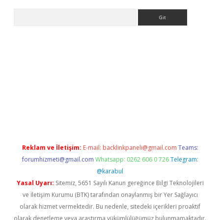
Arama
ino
Reklam ve İletişim:
E-mail:
backlinkpaneli@gmail.com
Teams:
forumhizmeti@gmail.com
Whatsapp: 0262 606 0 726
Telegram:
@karabul
Yasal Uyarı:
Sitemiz, 5651 Sayılı Kanun gereğince Bilgi Teknolojileri
ve İletişim Kurumu (BTK) tarafından onaylanmış bir Yer Sağlayıcı
olarak hizmet vermektedir. Bu nedenle, sitedeki içerikleri proaktif
olarak denetleme veya araştırma yükümlülüğümüz bulunmamaktadır.