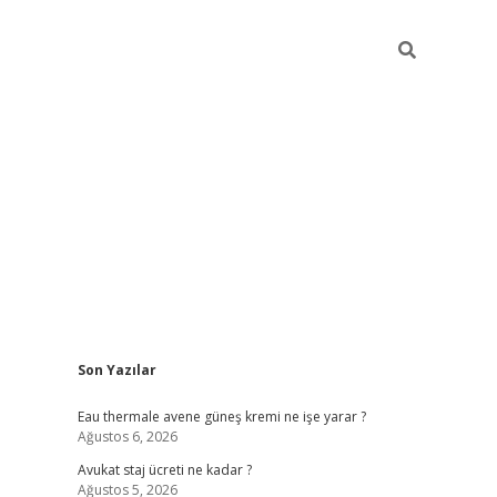
Sidebar
Son Yazılar
vdcasino
Eau thermale avene güneş kremi ne işe yarar ?
Ağustos 6, 2026
Avukat staj ücreti ne kadar ?
Ağustos 5, 2026