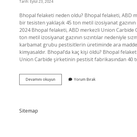
Tarih: Eylül 23, 2024
Bhopal felaketi neden oldu? Bhopal felaketi, ABD m
bir tesisten yaklaşık 45 ton metil izosiyanat gazını
2024 Bhopal felaketi, ABD merkezli Union Carbide Co
ton metil izosiyanat gazının sızıntılar nedeniyle sız
karbamat grubu pestisitlerin üretiminde ara madde
kimyasaldır. Bhopal’da kaç kişi öldü? Bhopal felaketi
Union Carbide şirketinin pestisit fabrikasından 40 
1984
Devamını okuyun
Yorum Bırak
Hindistanda
Ne
Oldu
Sitemap