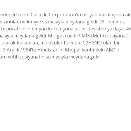
erkezli Union Carbide Corporation’ın bir yan kuruluşuna ait
n sızıntılar nedeniyle sızmasıyla meydana geldi. 28 Temmuz
rporation’ın bir yan kuruluşuna ait bir tesisten yaklaşık 4
masıyla meydana geldi. Mic gazı nedir? MİK (Metil izosiyanat),
 olarak kullanılan, moleküler formülü C2H3NO olan bir
, 3 Aralık 1984’te Hindistan’ın Bhopal kentindeki ABD’li
ton metil izosiyanatın sızmasıyla meydana geldi.…