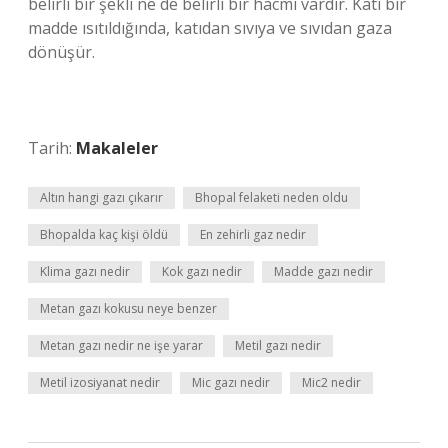
belirli bir şekli ne de belirli bir hacmi vardır. Katı bir
madde ısıtıldığında, katıdan sıvıya ve sıvıdan gaza
dönüşür.
Tarih:
Makaleler
Altın hangi gazı çıkarır
Bhopal felaketi neden oldu
Bhopalda kaç kişi öldü
En zehirli gaz nedir
Klima gazı nedir
Kok gazı nedir
Madde gazı nedir
Metan gazı kokusu neye benzer
Metan gazı nedir ne işe yarar
Metil gazı nedir
Metil izosiyanat nedir
Mic gazı nedir
Mic2 nedir