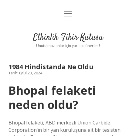
menüyü
Anasayfa
aç
Gizlilik Politikası
Etkinlik Fikir Kutusu
Yasal Uyarı
Unutulmaz anlar için yaratıcı öneriler!
Hakkımızda
1984 Hindistanda Ne Oldu
Tarih: Eylül 23, 2024
Bhopal felaketi
neden oldu?
Bhopal felaketi, ABD merkezli Union Carbide
Corporation’ın bir yan kuruluşuna ait bir tesisten