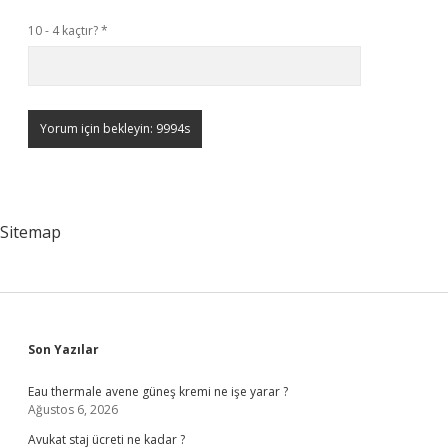
10 - 4 kaçtır?
*
Sitemap
Sidebar
Son Yazılar
Eau thermale avene güneş kremi ne işe yarar ?
Ağustos 6, 2026
Avukat staj ücreti ne kadar ?