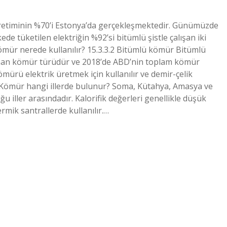
retiminin %70’i Estonya’da gerçekleşmektedir. Günümüzde
ede tüketilen elektriğin %92’si bitümlü şistle çalışan iki
ömür nerede kullanılır? 15.3.3.2 Bitümlü kömür Bitümlü
lunan kömür türüdür ve 2018’de ABD’nin toplam kömür
mürü elektrik üretmek için kullanılır ve demir-çelik
. Kömür hangi illerde bulunur? Soma, Kütahya, Amasya ve
ğu iller arasındadır. Kalorifik değerleri genellikle düşük
ik santrallerde kullanılır.…