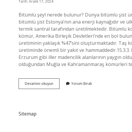
Tarih: Aralık 17, 2024
Bitümlü şeyl nerede bulunur? Dünya bitümlü şist ü
bitümlü şist Estonya’nın ana enerji kaynağıdır ve ülk
termik santral tarafından üretilmektedir. Bitümlü k
kömür, Amerika Birleşik Devletleri’nde en bol bu
üretiminin yaklaşık %47’sini oluşturmaktadır. Taş kö
üretiminde önemli bir yakıt ve hammaddedir.15.3.3
Erzurum gibi iller madencilik alanlarının yaygın oldu
olduğundan Muğla ve Kahramanmaraş kömürleri term
Bitümlü
Devamını okuyun
Yorum Bırak
Kömür
Nerede
Bulunur
Sitemap