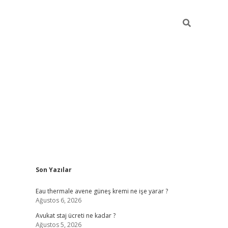
Sidebar
Son Yazılar
vdcasino
Eau thermale avene güneş kremi ne işe yarar ?
Ağustos 6, 2026
Avukat staj ücreti ne kadar ?
Ağustos 5, 2026